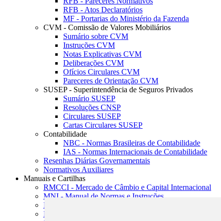
RFB - Pareceres Normativos
RFB - Atos Declaratórios
MF - Portarias do Ministério da Fazenda
CVM - Comissão de Valores Mobiliários
Sumário sobre CVM
Instruções CVM
Notas Explicativas CVM
Deliberações CVM
Ofícios Circulares CVM
Pareceres de Orientação CVM
SUSEP - Superintendência de Seguros Privados
Sumário SUSEP
Resoluções CNSP
Circulares SUSEP
Cartas Circulares SUSEP
Contabilidade
NBC - Normas Brasileiras de Contabilidade
IAS - Normas Internacionais de Contabilidade
Resenhas Diárias Governamentais
Normativos Auxiliares
Manuais e Cartilhas
RMCCI - Mercado de Câmbio e Capital Internacional
MNI - Manual de Normas e Instruções
MTVM - Manual de Títulos e Valores Mobiliários
MCR - Manual de Crédito Rural