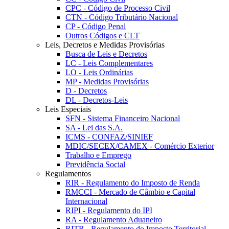
CPC - Código de Processo Civil
CTN - Código Tributário Nacional
CP - Código Penal
Outros Códigos e CLT
Leis, Decretos e Medidas Provisórias
Busca de Leis e Decretos
LC - Leis Complementares
LO - Leis Ordinárias
MP - Medidas Provisórias
D - Decretos
DL - Decretos-Leis
Leis Especiais
SFN - Sistema Financeiro Nacional
SA - Lei das S.A.
ICMS - CONFAZ/SINIEF
MDIC/SECEX/CAMEX - Comércio Exterior
Trabalho e Emprego
Previdência Social
Regulamentos
RIR - Regulamento do Imposto de Renda
RMCCI - Mercado de Câmbio e Capital
Internacional
RIPI - Regulamento do IPI
RA - Regulamento Aduaneiro
RITR - Regulamento do Imposto Territorial