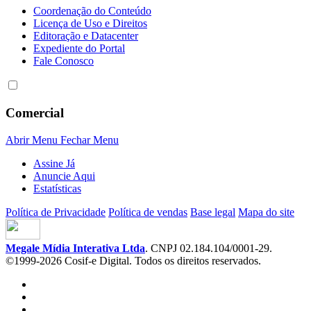
Coordenação do Conteúdo
Licença de Uso e Direitos
Editoração e Datacenter
Expediente do Portal
Fale Conosco
Comercial
Abrir Menu
Fechar Menu
Assine Já
Anuncie Aqui
Estatísticas
Política de Privacidade
Política de vendas
Base legal
Mapa do site
Megale Mídia Interativa Ltda
. CNPJ 02.184.104/0001-29.
©1999-2026 Cosif-e Digital. Todos os direitos reservados.