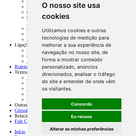
SISORF - Manual de Organização do SFN
O nosso site usa
MASUP - Manual de Supervisão Bancária
CADOC - Catálogo de Documentos
cookies
CNAE-CONCLA - Classificação Nacional de
Atividades Econômicas
PMF - Cartilhas do BCB
Utilizamos cookies e outras
Manuais Auxiliares do BCB e Cosif-e
tecnologias de medição para
Resenhas Diárias Governamentais
melhorar a sua experiência de
Ligações Externas
Links Úteis
navegação no nosso site, de
Presidência da República
forma a mostrar conteúdo
Agências Nacionais Reguladoras
personalizado, anúncios
Roteiros para Estudos
Textos
direcionados, analisar o tráfego
Índice de Textos
do site e entender de onde vêm
Editorial
os visitantes.
Monografias
Na Imprensa
Fórum de Discussão
Concordo
Outras ferramentas
Glossário
Relacionamento
Eu recuso
Fale Conosco
Alterar as minhas preferências
Início