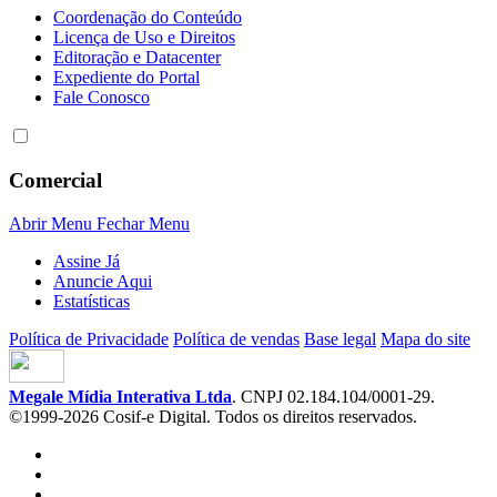
Coordenação do Conteúdo
Licença de Uso e Direitos
Editoração e Datacenter
Expediente do Portal
Fale Conosco
Comercial
Abrir Menu
Fechar Menu
Assine Já
Anuncie Aqui
Estatísticas
Política de Privacidade
Política de vendas
Base legal
Mapa do site
Megale Mídia Interativa Ltda
. CNPJ 02.184.104/0001-29.
©1999-2026 Cosif-e Digital. Todos os direitos reservados.