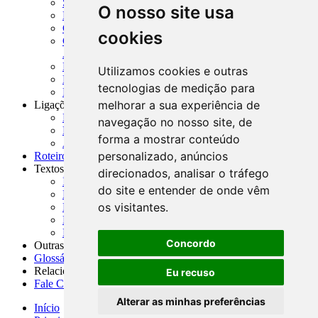
SISORF - Manual de Organização do SFN
O nosso site usa
MASUP - Manual de Supervisão Bancária
CADOC - Catálogo de Documentos
cookies
CNAE-CONCLA - Classificação Nacional de
Atividades Econômicas
PMF - Cartilhas do BCB
Utilizamos cookies e outras
Manuais Auxiliares do BCB e Cosif-e
tecnologias de medição para
Resenhas Diárias Governamentais
melhorar a sua experiência de
Ligações Externas
Links Úteis
navegação no nosso site, de
Presidência da República
forma a mostrar conteúdo
Agências Nacionais Reguladoras
personalizado, anúncios
Roteiros para Estudos
Textos
direcionados, analisar o tráfego
Índice de Textos
do site e entender de onde vêm
Editorial
os visitantes.
Monografias
Na Imprensa
Fórum de Discussão
Concordo
Outras ferramentas
Glossário
Relacionamento
Eu recuso
Fale Conosco
Alterar as minhas preferências
Início