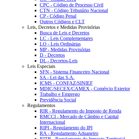
CPC - Código de Processo Civil
CTN - Código Tributário Nacional
CP - Código Penal
Outros Códigos e CLT
Leis, Decretos e Medidas Provisórias
Busca de Leis e Decretos
LC - Leis Complementares
LO - Leis Ordinárias
MP - Medidas Provisórias
D - Decretos
DL - Decretos-Leis
Leis Especiais
SFN - Sistema Financeiro Nacional
SA - Lei das S.A.
ICMS - CONFAZ/SINIEF
MDIC/SECEX/CAMEX - Comércio Exterior
Trabalho e Emprego
Previdência Social
Regulamentos
RIR - Regulamento do Imposto de Renda
RMCCI - Mercado de Câmbio e Capital
Internacional
RIPI - Regulamento do IPI
RA - Regulamento Aduaneiro
RITR - Regulamento do Imposto Territorial