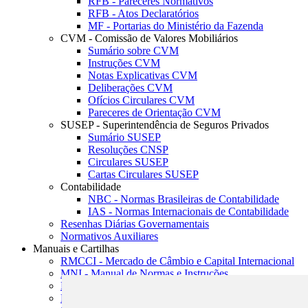
RFB - Pareceres Normativos
RFB - Atos Declaratórios
MF - Portarias do Ministério da Fazenda
CVM - Comissão de Valores Mobiliários
Sumário sobre CVM
Instruções CVM
Notas Explicativas CVM
Deliberações CVM
Ofícios Circulares CVM
Pareceres de Orientação CVM
SUSEP - Superintendência de Seguros Privados
Sumário SUSEP
Resoluções CNSP
Circulares SUSEP
Cartas Circulares SUSEP
Contabilidade
NBC - Normas Brasileiras de Contabilidade
IAS - Normas Internacionais de Contabilidade
Resenhas Diárias Governamentais
Normativos Auxiliares
Manuais e Cartilhas
RMCCI - Mercado de Câmbio e Capital Internacional
MNI - Manual de Normas e Instruções
MTVM - Manual de Títulos e Valores Mobiliários
MCR - Manual de Crédito Rural