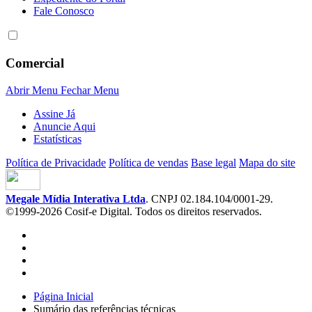
Fale Conosco
Comercial
Abrir Menu
Fechar Menu
Assine Já
Anuncie Aqui
Estatísticas
Política de Privacidade
Política de vendas
Base legal
Mapa do site
Megale Mídia Interativa Ltda
. CNPJ 02.184.104/0001-29.
©1999-2026 Cosif-e Digital. Todos os direitos reservados.
Página Inicial
Sumário das referências técnicas