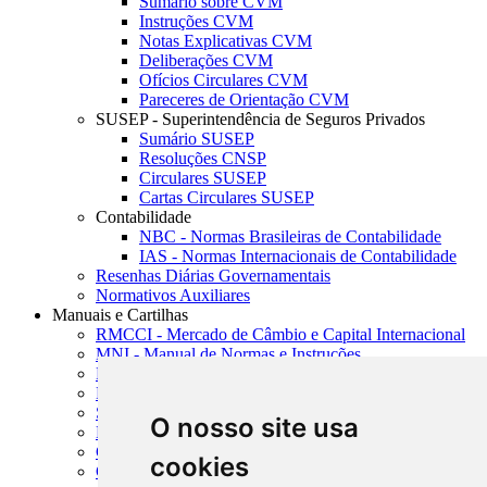
Sumário sobre CVM
Instruções CVM
Notas Explicativas CVM
Deliberações CVM
Ofícios Circulares CVM
Pareceres de Orientação CVM
SUSEP - Superintendência de Seguros Privados
Sumário SUSEP
Resoluções CNSP
Circulares SUSEP
Cartas Circulares SUSEP
Contabilidade
NBC - Normas Brasileiras de Contabilidade
IAS - Normas Internacionais de Contabilidade
Resenhas Diárias Governamentais
Normativos Auxiliares
Manuais e Cartilhas
RMCCI - Mercado de Câmbio e Capital Internacional
MNI - Manual de Normas e Instruções
MTVM - Manual de Títulos e Valores Mobiliários
MCR - Manual de Crédito Rural
SISORF - Manual de Organização do SFN
O nosso site usa
MASUP - Manual de Supervisão Bancária
CADOC - Catálogo de Documentos
cookies
CNAE-CONCLA - Classificação Nacional de