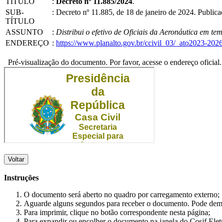
TÍTULO
:
Decreto nº 11.885/2024
.
SUB-
:
Decreto nº 11.885, de 18 de janeiro de 2024. Publi
TÍTULO
ASSUNTO
:
Distribui o efetivo de Oficiais da Aeronáutica em t
ENDEREÇO
:
https://www.planalto.gov.br/ccivil_03/_ato2023-20
Pré-visualização do documento. Por favor, acesse o endereço oficial.
Voltar
Instruções
O documento será aberto no quadro por carregamento externo;
Aguarde alguns segundos para receber o documento. Pode dem
Para imprimir, clique no botão correspondente nesta página;
Para expandir ou encolher o documento na janela do Cosif Ele