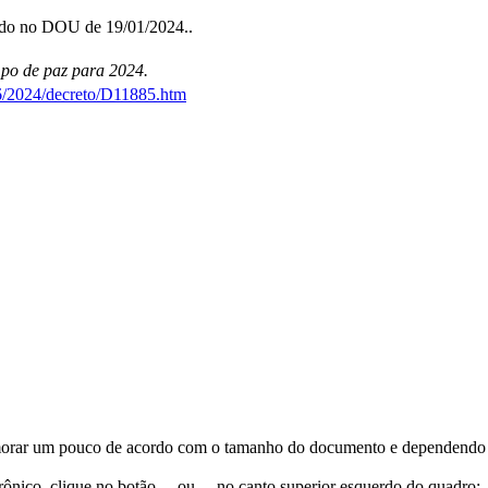
cado no DOU de 19/01/2024..
empo de paz para 2024.
26/2024/decreto/D11885.htm
orar um pouco de acordo com o tamanho do documento e dependendo d
trônico, clique no botão
ou
no canto superior esquerdo do quadro;