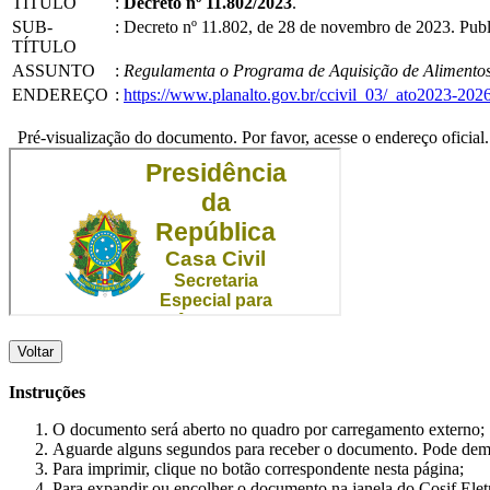
TÍTULO
:
Decreto nº 11.802/2023
.
SUB-
:
Decreto nº 11.802, de 28 de novembro de 2023. Pub
TÍTULO
ASSUNTO
:
Regulamenta o Programa de Aquisição de Alimentos - 
ENDEREÇO
:
https://www.planalto.gov.br/ccivil_03/_ato2023-20
Pré-visualização do documento. Por favor, acesse o endereço oficial.
Voltar
Instruções
O documento será aberto no quadro por carregamento externo;
Aguarde alguns segundos para receber o documento. Pode dem
Para imprimir, clique no botão correspondente nesta página;
Para expandir ou encolher o documento na janela do Cosif Ele