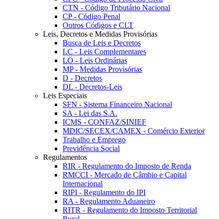
CTN - Código Tributário Nacional
CP - Código Penal
Outros Códigos e CLT
Leis, Decretos e Medidas Provisórias
Busca de Leis e Decretos
LC - Leis Complementares
LO - Leis Ordinárias
MP - Medidas Provisórias
D - Decretos
DL - Decretos-Leis
Leis Especiais
SFN - Sistema Financeiro Nacional
SA - Lei das S.A.
ICMS - CONFAZ/SINIEF
MDIC/SECEX/CAMEX - Comércio Exterior
Trabalho e Emprego
Previdência Social
Regulamentos
RIR - Regulamento do Imposto de Renda
RMCCI - Mercado de Câmbio e Capital
Internacional
RIPI - Regulamento do IPI
RA - Regulamento Aduaneiro
RITR - Regulamento do Imposto Territorial
Rural