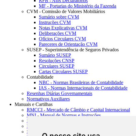
RFB - Atos Declaratórios
MF - Portarias do Ministério da Fazenda
CVM - Comissão de Valores Mobiliários
Sumário sobre CVM
Instruções CVM
Notas Explicativas CVM
Deliberações CVM
Ofícios Circulares CVM
Pareceres de Orientação CVM
SUSEP - Superintendência de Seguros Privados
Sumário SUSEP
Resoluções CNSP
Circulares SUSEP
Cartas Circulares SUSEP
Contabilidade
NBC - Normas Brasileiras de Contabilidade
IAS - Normas Internacionais de Contabilidade
Resenhas Diárias Governamentais
Normativos Auxiliares
Manuais e Cartilhas
RMCCI - Mercado de Câmbio e Capital Internacional
MNI - Manual de Normas e Instruções
MTVM - Manual de Títulos e Valores Mobiliários
MCR - Manual de Crédito Rural
SISORF - Manual de Organização do SFN
O nosso site usa