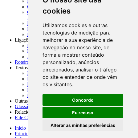
MASUP - Manual de Supervisão Bancária
CADOC - Catálogo de Documentos
cookies
CNAE-CONCLA - Classificação Nacional de
Atividades Econômicas
PMF - Cartilhas do BCB
Utilizamos cookies e outras
Manuais Auxiliares do BCB e Cosif-e
tecnologias de medição para
Resenhas Diárias Governamentais
melhorar a sua experiência de
Ligações Externas
Links Úteis
navegação no nosso site, de
Presidência da República
forma a mostrar conteúdo
Agências Nacionais Reguladoras
personalizado, anúncios
Roteiros para Estudos
Textos
direcionados, analisar o tráfego
Índice de Textos
do site e entender de onde vêm
Editorial
os visitantes.
Monografias
Na Imprensa
Fórum de Discussão
Concordo
Outras ferramentas
Glossário
Relacionamento
Eu recuso
Fale Conosco
Alterar as minhas preferências
Início
Principais notícias