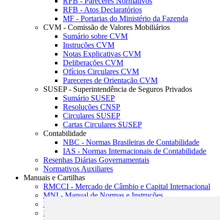
RFB - Pareceres Normativos
RFB - Atos Declaratórios
MF - Portarias do Ministério da Fazenda
CVM - Comissão de Valores Mobiliários
Sumário sobre CVM
Instruções CVM
Notas Explicativas CVM
Deliberações CVM
Ofícios Circulares CVM
Pareceres de Orientação CVM
SUSEP - Superintendência de Seguros Privados
Sumário SUSEP
Resoluções CNSP
Circulares SUSEP
Cartas Circulares SUSEP
Contabilidade
NBC - Normas Brasileiras de Contabilidade
IAS - Normas Internacionais de Contabilidade
Resenhas Diárias Governamentais
Normativos Auxiliares
Manuais e Cartilhas
RMCCI - Mercado de Câmbio e Capital Internacional
MNI - Manual de Normas e Instruções
MTVM - Manual de Títulos e Valores Mobiliários
MCR - Manual de Crédito Rural