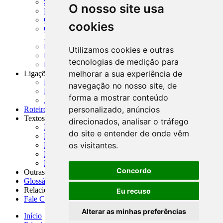
SISORF - Manual de Organização do SFN
O nosso site usa
MASUP - Manual de Supervisão Bancária
CADOC - Catálogo de Documentos
cookies
CNAE-CONCLA - Classificação Nacional de
Atividades Econômicas
PMF - Cartilhas do BCB
Utilizamos cookies e outras
Manuais Auxiliares do BCB e Cosif-e
tecnologias de medição para
Resenhas Diárias Governamentais
melhorar a sua experiência de
Ligações Externas
Links Úteis
navegação no nosso site, de
Presidência da República
forma a mostrar conteúdo
Agências Nacionais Reguladoras
personalizado, anúncios
Roteiros para Estudos
Textos
direcionados, analisar o tráfego
Índice de Textos
do site e entender de onde vêm
Editorial
os visitantes.
Monografias
Na Imprensa
Fórum de Discussão
Concordo
Outras ferramentas
Glossário
Relacionamento
Eu recuso
Fale Conosco
Alterar as minhas preferências
Início