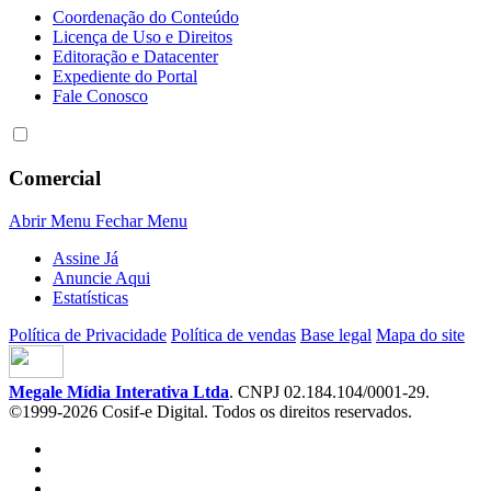
Coordenação do Conteúdo
Licença de Uso e Direitos
Editoração e Datacenter
Expediente do Portal
Fale Conosco
Comercial
Abrir Menu
Fechar Menu
Assine Já
Anuncie Aqui
Estatísticas
Política de Privacidade
Política de vendas
Base legal
Mapa do site
Megale Mídia Interativa Ltda
. CNPJ 02.184.104/0001-29.
©1999-2026 Cosif-e Digital. Todos os direitos reservados.