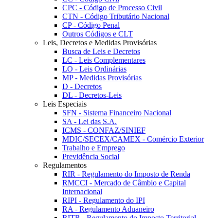
CPC - Código de Processo Civil
CTN - Código Tributário Nacional
CP - Código Penal
Outros Códigos e CLT
Leis, Decretos e Medidas Provisórias
Busca de Leis e Decretos
LC - Leis Complementares
LO - Leis Ordinárias
MP - Medidas Provisórias
D - Decretos
DL - Decretos-Leis
Leis Especiais
SFN - Sistema Financeiro Nacional
SA - Lei das S.A.
ICMS - CONFAZ/SINIEF
MDIC/SECEX/CAMEX - Comércio Exterior
Trabalho e Emprego
Previdência Social
Regulamentos
RIR - Regulamento do Imposto de Renda
RMCCI - Mercado de Câmbio e Capital
Internacional
RIPI - Regulamento do IPI
RA - Regulamento Aduaneiro
RITR - Regulamento do Imposto Territorial