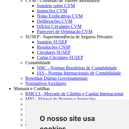
CVM - Comissão de Valores Mobiliários
Sumário sobre CVM
Instruções CVM
Notas Explicativas CVM
Deliberações CVM
Ofícios Circulares CVM
Pareceres de Orientação CVM
SUSEP - Superintendência de Seguros Privados
Sumário SUSEP
Resoluções CNSP
Circulares SUSEP
Cartas Circulares SUSEP
Contabilidade
NBC - Normas Brasileiras de Contabilidade
IAS - Normas Internacionais de Contabilidade
Resenhas Diárias Governamentais
Normativos Auxiliares
Manuais e Cartilhas
RMCCI - Mercado de Câmbio e Capital Internacional
MNI - Manual de Normas e Instruções
MTVM - Manual de Títulos e Valores Mobiliários
MCR - Manual de Crédito Rural
SISORF - Manual de Organização do SFN
O nosso site usa
MASUP - Manual de Supervisão Bancária
CADOC - Catálogo de Documentos
cookies