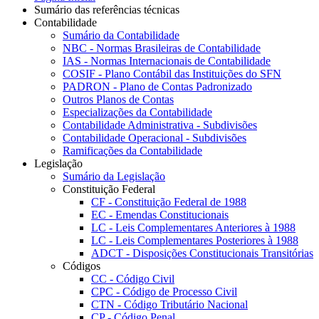
Sumário das referências técnicas
Contabilidade
Sumário da Contabilidade
NBC - Normas Brasileiras de Contabilidade
IAS - Normas Internacionais de Contabilidade
COSIF - Plano Contábil das Instituições do SFN
PADRON - Plano de Contas Padronizado
Outros Planos de Contas
Especializações da Contabilidade
Contabilidade Administrativa - Subdivisões
Contabilidade Operacional - Subdivisões
Ramificações da Contabilidade
Legislação
Sumário da Legislação
Constituição Federal
CF - Constituição Federal de 1988
EC - Emendas Constitucionais
LC - Leis Complementares Anteriores à 1988
LC - Leis Complementares Posteriores à 1988
ADCT - Disposições Constitucionais Transitórias
Códigos
CC - Código Civil
CPC - Código de Processo Civil
CTN - Código Tributário Nacional
CP - Código Penal