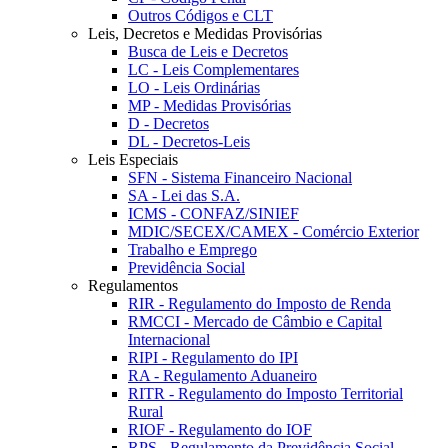
Outros Códigos e CLT
Leis, Decretos e Medidas Provisórias
Busca de Leis e Decretos
LC - Leis Complementares
LO - Leis Ordinárias
MP - Medidas Provisórias
D - Decretos
DL - Decretos-Leis
Leis Especiais
SFN - Sistema Financeiro Nacional
SA - Lei das S.A.
ICMS - CONFAZ/SINIEF
MDIC/SECEX/CAMEX - Comércio Exterior
Trabalho e Emprego
Previdência Social
Regulamentos
RIR - Regulamento do Imposto de Renda
RMCCI - Mercado de Câmbio e Capital
Internacional
RIPI - Regulamento do IPI
RA - Regulamento Aduaneiro
RITR - Regulamento do Imposto Territorial
Rural
RIOF - Regulamento do IOF
RPS - Regulamento da Previdência Social