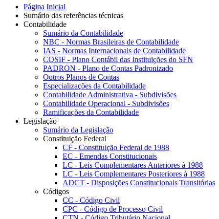
Página Inicial
Sumário das referências técnicas
Contabilidade
Sumário da Contabilidade
NBC - Normas Brasileiras de Contabilidade
IAS - Normas Internacionais de Contabilidade
COSIF - Plano Contábil das Instituições do SFN
PADRON - Plano de Contas Padronizado
Outros Planos de Contas
Especializações da Contabilidade
Contabilidade Administrativa - Subdivisões
Contabilidade Operacional - Subdivisões
Ramificações da Contabilidade
Legislação
Sumário da Legislação
Constituição Federal
CF - Constituição Federal de 1988
EC - Emendas Constitucionais
LC - Leis Complementares Anteriores à 1988
LC - Leis Complementares Posteriores à 1988
ADCT - Disposições Constitucionais Transitórias
Códigos
CC - Código Civil
CPC - Código de Processo Civil
CTN - Código Tributário Nacional