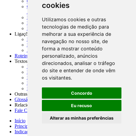
CADOC - Catálogo de Documentos
cookies
CNAE-CONCLA - Classificação Nacional de
Atividades Econômicas
PMF - Cartilhas do BCB
Utilizamos cookies e outras
Manuais Auxiliares do BCB e Cosif-e
tecnologias de medição para
Resenhas Diárias Governamentais
melhorar a sua experiência de
Ligações Externas
Links Úteis
navegação no nosso site, de
Presidência da República
forma a mostrar conteúdo
Agências Nacionais Reguladoras
personalizado, anúncios
Roteiros para Estudos
Textos
direcionados, analisar o tráfego
Índice de Textos
do site e entender de onde vêm
Editorial
os visitantes.
Monografias
Na Imprensa
Fórum de Discussão
Concordo
Outras ferramentas
Glossário
Relacionamento
Eu recuso
Fale Conosco
Alterar as minhas preferências
Início
Principais notícias
Indicadores