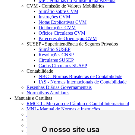
MF - Portarias do Ministério da Fazenda
CVM - Comissão de Valores Mobiliários
Sumário sobre CVM
Instruções CVM
Notas Explicativas CVM
Deliberações CVM
Ofícios Circulares CVM
Pareceres de Orientação CVM
SUSEP - Superintendência de Seguros Privados
Sumário SUSEP
Resoluções CNSP
Circulares SUSEP
Cartas Circulares SUSEP
Contabilidade
NBC - Normas Brasileiras de Contabilidade
IAS - Normas Internacionais de Contabilidade
Resenhas Diárias Governamentais
Normativos Auxiliares
Manuais e Cartilhas
RMCCI - Mercado de Câmbio e Capital Internacional
MNI - Manual de Normas e Instruções
MTVM - Manual de Títulos e Valores Mobiliários
MCR - Manual de Crédito Rural
SISORF - Manual de Organização do SFN
O nosso site usa
MASUP - Manual de Supervisão Bancária