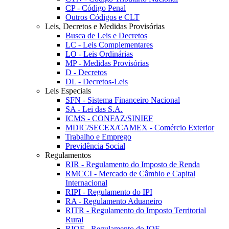
CP - Código Penal
Outros Códigos e CLT
Leis, Decretos e Medidas Provisórias
Busca de Leis e Decretos
LC - Leis Complementares
LO - Leis Ordinárias
MP - Medidas Provisórias
D - Decretos
DL - Decretos-Leis
Leis Especiais
SFN - Sistema Financeiro Nacional
SA - Lei das S.A.
ICMS - CONFAZ/SINIEF
MDIC/SECEX/CAMEX - Comércio Exterior
Trabalho e Emprego
Previdência Social
Regulamentos
RIR - Regulamento do Imposto de Renda
RMCCI - Mercado de Câmbio e Capital
Internacional
RIPI - Regulamento do IPI
RA - Regulamento Aduaneiro
RITR - Regulamento do Imposto Territorial
Rural
RIOF - Regulamento do IOF