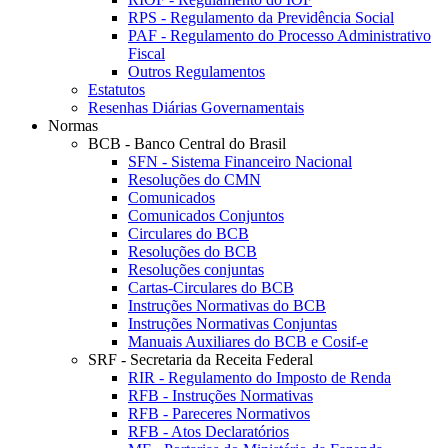
RPS - Regulamento da Previdência Social
PAF - Regulamento do Processo Administrativo
Fiscal
Outros Regulamentos
Estatutos
Resenhas Diárias Governamentais
Normas
BCB - Banco Central do Brasil
SFN - Sistema Financeiro Nacional
Resoluções do CMN
Comunicados
Comunicados Conjuntos
Circulares do BCB
Resoluções do BCB
Resoluções conjuntas
Cartas-Circulares do BCB
Instruções Normativas do BCB
Instruções Normativas Conjuntas
Manuais Auxiliares do BCB e Cosif-e
SRF - Secretaria da Receita Federal
RIR - Regulamento do Imposto de Renda
RFB - Instruções Normativas
RFB - Pareceres Normativos
RFB - Atos Declaratórios