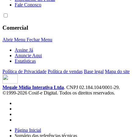
Fale Conosco
Comercial
Abrir Menu
Fechar Menu
Assine Já
Anuncie Aqui
Estatísticas
Política de Privacidade
Política de vendas
Base legal
Mapa do site
Megale Mídia Interativa Ltda
. CNPJ 02.184.104/0001-29.
©1999-2026 Cosif-e Digital. Todos os direitos reservados.
Página Inicial
Sumário das referências técnicas