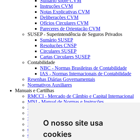
Sumário sobre CVM
Instruções CVM
Notas Explicativas CVM
Deliberações CVM
Ofícios Circulares CVM
Pareceres de Orientação CVM
SUSEP - Superintendência de Seguros Privados
Sumário SUSEP
Resoluções CNSP
Circulares SUSEP
Cartas Circulares SUSEP
Contabilidade
NBC - Normas Brasileiras de Contabilidade
IAS - Normas Internacionais de Contabilidade
Resenhas Diárias Governamentais
Normativos Auxiliares
Manuais e Cartilhas
RMCCI - Mercado de Câmbio e Capital Internacional
MNI - Manual de Normas e Instruções
MTVM - Manual de Títulos e Valores Mobiliários
MCR - Manual de Crédito Rural
SISORF - Manual de Organização do SFN
O nosso site usa
MASUP - Manual de Supervisão Bancária
CADOC - Catálogo de Documentos
cookies
CNAE-CONCLA - Classificação Nacional de