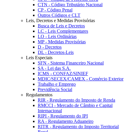
CTN - Código Tributário Nacional
CP - Código Penal
Outros Códigos e CLT
Leis, Decretos e Medidas Provisórias
Busca de Leis e Decretos
LC - Leis Complementares
LO - Leis Ordinárias
MP - Medidas Provisórias
D - Decretos
DL - Decretos-Leis
Leis Especiais
SFN - Sistema Financeiro Nacional
SA - Lei das S.A.
ICMS - CONFAZ/SINIEF
MDIC/SECEX/CAMEX - Comércio Exterior
Trabalho e Emprego
Previdência Social
Regulamentos
RIR - Regulamento do Imposto de Renda
RMCCI - Mercado de Câmbio e Capital
Internacional
RIPI - Regulamento do IPI
RA - Regulamento Aduaneiro
RITR - Regulamento do Imposto Territorial
Rural