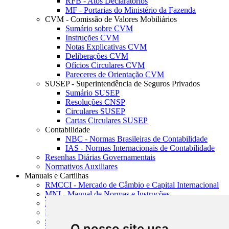
RFB - Atos Declaratórios
MF - Portarias do Ministério da Fazenda
CVM - Comissão de Valores Mobiliários
Sumário sobre CVM
Instruções CVM
Notas Explicativas CVM
Deliberações CVM
Ofícios Circulares CVM
Pareceres de Orientação CVM
SUSEP - Superintendência de Seguros Privados
Sumário SUSEP
Resoluções CNSP
Circulares SUSEP
Cartas Circulares SUSEP
Contabilidade
NBC - Normas Brasileiras de Contabilidade
IAS - Normas Internacionais de Contabilidade
Resenhas Diárias Governamentais
Normativos Auxiliares
Manuais e Cartilhas
RMCCI - Mercado de Câmbio e Capital Internacional
MNI - Manual de Normas e Instruções
MTVM - Manual de Títulos e Valores Mobiliários
MCR - Manual de Crédito Rural
SISORF - Manual de Organização do SFN
O nosso site usa