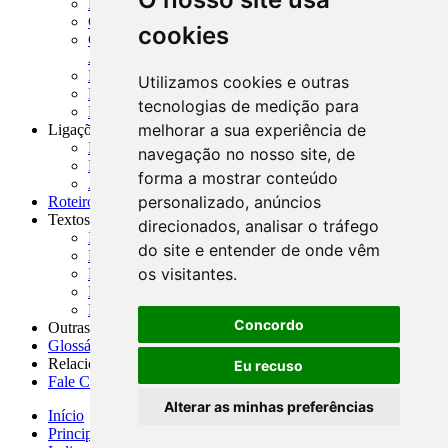
MASUP - Manual de Supervisão Bancária
CADOC - Catálogo de Documentos
cookies
CNAE-CONCLA - Classificação Nacional de
Atividades Econômicas
PMF - Cartilhas do BCB
Utilizamos cookies e outras
Manuais Auxiliares do BCB e Cosif-e
tecnologias de medição para
Resenhas Diárias Governamentais
melhorar a sua experiência de
Ligações Externas
Links Úteis
navegação no nosso site, de
Presidência da República
forma a mostrar conteúdo
Agências Nacionais Reguladoras
personalizado, anúncios
Roteiros para Estudos
Textos
direcionados, analisar o tráfego
Índice de Textos
do site e entender de onde vêm
Editorial
os visitantes.
Monografias
Na Imprensa
Fórum de Discussão
Concordo
Outras ferramentas
Glossário
Relacionamento
Eu recuso
Fale Conosco
Alterar as minhas preferências
Início
Principais notícias