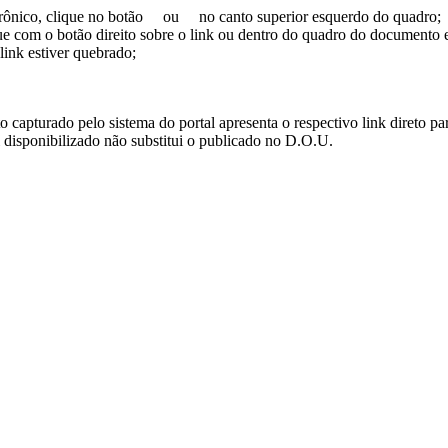
trônico, clique no botão
ou
no canto superior esquerdo do quadro;
ue com o botão direito sobre o link ou dentro do quadro do documento 
link estiver quebrado;
turado pelo sistema do portal apresenta o respectivo link direto para d
i disponibilizado não substitui o publicado no D.O.U.