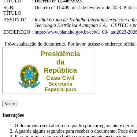
TÍTULO
:
Decreto nº 11.409/2023
.
SUB-
:
Decreto nº 11.409, de 7 de fevereiro de 2023. Publ
TÍTULO
ASSUNTO
:
Institui Grupo de Trabalho Interministerial com a fi
Tecnologia Eletrônica Avançada S.A. - CEITEC e pro
ENDEREÇO
:
https://www.planalto.gov.br/ccivil_03/_ato2023-20
Pré-visualização do documento. Por favor, acesse o endereço oficial.
Voltar
Instruções
O documento será aberto no quadro por carregamento externo;
Aguarde alguns segundos para receber o documento. Pode dem
Para imprimir, clique no botão correspondente nesta página;