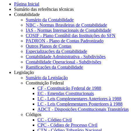
Página Inicial
Sumário das referências técnicas
Contabilidade
Sumário da Contabilidade
NBC - Normas Brasileiras de Contabilidade
IAS - Normas Internacionais de Contabilidade
COSIF - Plano Contábil das Instituições do SFN
PADRON - Plano de Contas Padronizado
Outros Planos de Contas
Especializações da Contabilidade
Contabilidade Administrativa - Subdivisões
Contabilidade Operacional - Subdivisões
Ramificações da Contabilidade
Legislação
Sumário da Legislação
Constituição Federal
CF - Constituição Federal de 1988
EC - Emendas Constitucionais
LC - Leis Complementares Anteriores à 1988
LC - Leis Complementares Posteriores à 1988
ADCT - Disposições Constitucionais Transitórias
Códigos
CC - Código Civil
CPC - Código de Processo Civil
CTN - Código Tributário Nacional