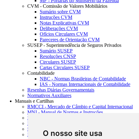
MF - Portarias do Ministério da Fazenda
CVM - Comissão de Valores Mobiliários
Sumário sobre CVM
Instruções CVM
Notas Explicativas CVM
Deliberações CVM
Ofícios Circulares CVM
Pareceres de Orientação CVM
SUSEP - Superintendência de Seguros Privados
Sumário SUSEP
Resoluções CNSP
Circulares SUSEP
Cartas Circulares SUSEP
Contabilidade
NBC - Normas Brasileiras de Contabilidade
IAS - Normas Internacionais de Contabilidade
Resenhas Diárias Governamentais
Normativos Auxiliares
Manuais e Cartilhas
RMCCI - Mercado de Câmbio e Capital Internacional
MNI - Manual de Normas e Instruções
MTVM - Manual de Títulos e Valores Mobiliários
MCR - Manual de Crédito Rural
SISORF - Manual de Organização do SFN
O nosso site usa
MASUP - Manual de Supervisão Bancária