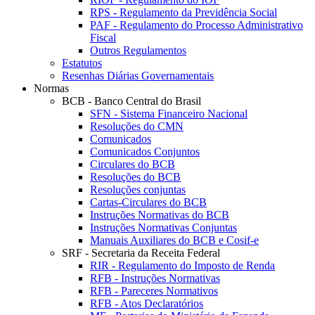
RPS - Regulamento da Previdência Social
PAF - Regulamento do Processo Administrativo
Fiscal
Outros Regulamentos
Estatutos
Resenhas Diárias Governamentais
Normas
BCB - Banco Central do Brasil
SFN - Sistema Financeiro Nacional
Resoluções do CMN
Comunicados
Comunicados Conjuntos
Circulares do BCB
Resoluções do BCB
Resoluções conjuntas
Cartas-Circulares do BCB
Instruções Normativas do BCB
Instruções Normativas Conjuntas
Manuais Auxiliares do BCB e Cosif-e
SRF - Secretaria da Receita Federal
RIR - Regulamento do Imposto de Renda
RFB - Instruções Normativas
RFB - Pareceres Normativos
RFB - Atos Declaratórios