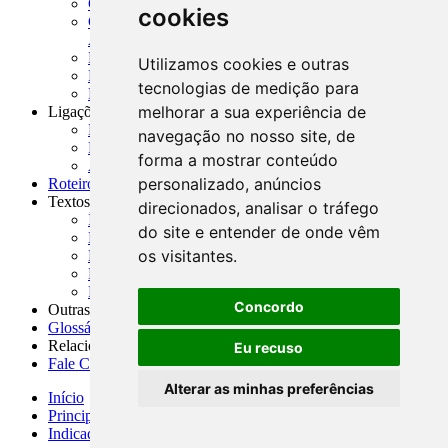
CADOC - Catálogo de Documentos
cookies
CNAE-CONCLA - Classificação Nacional de
Atividades Econômicas
PMF - Cartilhas do BCB
Utilizamos cookies e outras
Manuais Auxiliares do BCB e Cosif-e
tecnologias de medição para
Resenhas Diárias Governamentais
melhorar a sua experiência de
Ligações Externas
Links Úteis
navegação no nosso site, de
Presidência da República
forma a mostrar conteúdo
Agências Nacionais Reguladoras
personalizado, anúncios
Roteiros para Estudos
Textos
direcionados, analisar o tráfego
Índice de Textos
do site e entender de onde vêm
Editorial
os visitantes.
Monografias
Na Imprensa
Fórum de Discussão
Concordo
Outras ferramentas
Glossário
Relacionamento
Eu recuso
Fale Conosco
Alterar as minhas preferências
Início
Principais notícias
Indicadores