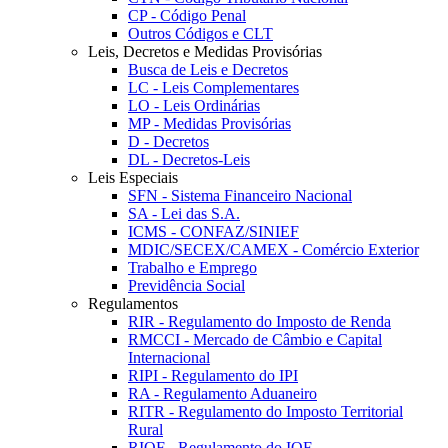
CP - Código Penal
Outros Códigos e CLT
Leis, Decretos e Medidas Provisórias
Busca de Leis e Decretos
LC - Leis Complementares
LO - Leis Ordinárias
MP - Medidas Provisórias
D - Decretos
DL - Decretos-Leis
Leis Especiais
SFN - Sistema Financeiro Nacional
SA - Lei das S.A.
ICMS - CONFAZ/SINIEF
MDIC/SECEX/CAMEX - Comércio Exterior
Trabalho e Emprego
Previdência Social
Regulamentos
RIR - Regulamento do Imposto de Renda
RMCCI - Mercado de Câmbio e Capital
Internacional
RIPI - Regulamento do IPI
RA - Regulamento Aduaneiro
RITR - Regulamento do Imposto Territorial
Rural
RIOF - Regulamento do IOF