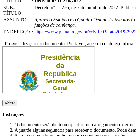
TÍTULO
:
Decreto nº 11.226/2022
.
SUB-
:
Decreto nº 11.226, de 7 de outubro de 2022. Publi
TÍTULO
ASSUNTO
:
Aprova o Estatuto e o Quadro Demonstrativo dos C
funções de confiança.
ENDEREÇO
:
https://www.planalto.gov.br/ccivil_03/_ato2019-20
Pré-visualização do documento. Por favor, acesse o endereço oficial.
Voltar
Instruções
O documento será aberto no quadro por carregamento externo;
Aguarde alguns segundos para receber o documento. Pode dem
Para imprimir, clique no botão correspondente nesta página;