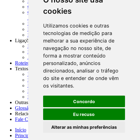
MASUP - Manual de Supervisão Bancária
CADOC - Catálogo de Documentos
cookies
CNAE-CONCLA - Classificação Nacional de
Atividades Econômicas
PMF - Cartilhas do BCB
Utilizamos cookies e outras
Manuais Auxiliares do BCB e Cosif-e
tecnologias de medição para
Resenhas Diárias Governamentais
melhorar a sua experiência de
Ligações Externas
Links Úteis
navegação no nosso site, de
Presidência da República
forma a mostrar conteúdo
Agências Nacionais Reguladoras
personalizado, anúncios
Roteiros para Estudos
Textos
direcionados, analisar o tráfego
Índice de Textos
do site e entender de onde vêm
Editorial
os visitantes.
Monografias
Na Imprensa
Fórum de Discussão
Concordo
Outras ferramentas
Glossário
Relacionamento
Eu recuso
Fale Conosco
Alterar as minhas preferências
Início
Principais notícias