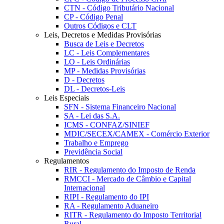
CTN - Código Tributário Nacional
CP - Código Penal
Outros Códigos e CLT
Leis, Decretos e Medidas Provisórias
Busca de Leis e Decretos
LC - Leis Complementares
LO - Leis Ordinárias
MP - Medidas Provisórias
D - Decretos
DL - Decretos-Leis
Leis Especiais
SFN - Sistema Financeiro Nacional
SA - Lei das S.A.
ICMS - CONFAZ/SINIEF
MDIC/SECEX/CAMEX - Comércio Exterior
Trabalho e Emprego
Previdência Social
Regulamentos
RIR - Regulamento do Imposto de Renda
RMCCI - Mercado de Câmbio e Capital
Internacional
RIPI - Regulamento do IPI
RA - Regulamento Aduaneiro
RITR - Regulamento do Imposto Territorial
Rural