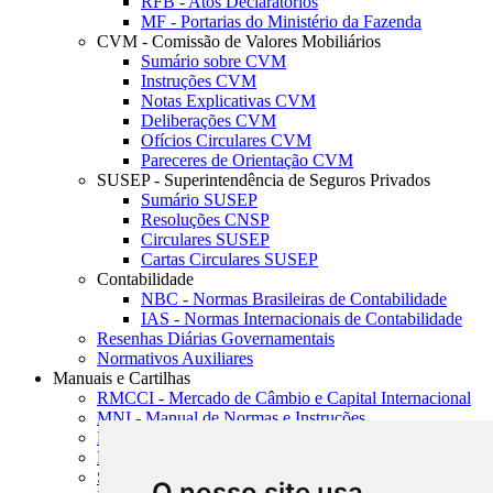
RFB - Atos Declaratórios
MF - Portarias do Ministério da Fazenda
CVM - Comissão de Valores Mobiliários
Sumário sobre CVM
Instruções CVM
Notas Explicativas CVM
Deliberações CVM
Ofícios Circulares CVM
Pareceres de Orientação CVM
SUSEP - Superintendência de Seguros Privados
Sumário SUSEP
Resoluções CNSP
Circulares SUSEP
Cartas Circulares SUSEP
Contabilidade
NBC - Normas Brasileiras de Contabilidade
IAS - Normas Internacionais de Contabilidade
Resenhas Diárias Governamentais
Normativos Auxiliares
Manuais e Cartilhas
RMCCI - Mercado de Câmbio e Capital Internacional
MNI - Manual de Normas e Instruções
MTVM - Manual de Títulos e Valores Mobiliários
MCR - Manual de Crédito Rural
SISORF - Manual de Organização do SFN
O nosso site usa