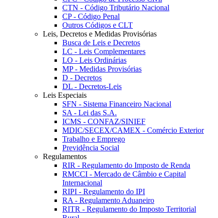
CTN - Código Tributário Nacional
CP - Código Penal
Outros Códigos e CLT
Leis, Decretos e Medidas Provisórias
Busca de Leis e Decretos
LC - Leis Complementares
LO - Leis Ordinárias
MP - Medidas Provisórias
D - Decretos
DL - Decretos-Leis
Leis Especiais
SFN - Sistema Financeiro Nacional
SA - Lei das S.A.
ICMS - CONFAZ/SINIEF
MDIC/SECEX/CAMEX - Comércio Exterior
Trabalho e Emprego
Previdência Social
Regulamentos
RIR - Regulamento do Imposto de Renda
RMCCI - Mercado de Câmbio e Capital
Internacional
RIPI - Regulamento do IPI
RA - Regulamento Aduaneiro
RITR - Regulamento do Imposto Territorial
Rural