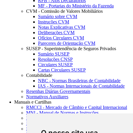
RFB - Atos Declaratórios
MF - Portarias do Ministério da Fazenda
CVM - Comissão de Valores Mobiliários
Sumário sobre CVM
Instruções CVM
Notas Explicativas CVM
Deliberações CVM
Ofícios Circulares CVM
Pareceres de Orientação CVM
SUSEP - Superintendência de Seguros Privados
Sumário SUSEP
Resoluções CNSP
Circulares SUSEP
Cartas Circulares SUSEP
Contabilidade
NBC - Normas Brasileiras de Contabilidade
IAS - Normas Internacionais de Contabilidade
Resenhas Diárias Governamentais
Normativos Auxiliares
Manuais e Cartilhas
RMCCI - Mercado de Câmbio e Capital Internacional
MNI - Manual de Normas e Instruções
MTVM - Manual de Títulos e Valores Mobiliários
MCR - Manual de Crédito Rural
SISORF - Manual de Organização do SFN
O nosso site usa