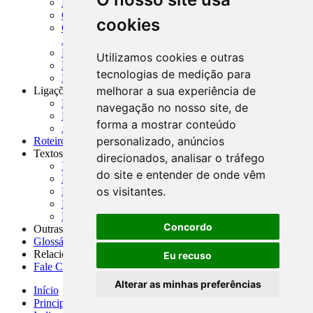
MASUP - Manual de Supervisão Bancária
CADOC - Catálogo de Documentos
cookies
CNAE-CONCLA - Classificação Nacional de
Atividades Econômicas
PMF - Cartilhas do BCB
Utilizamos cookies e outras
Manuais Auxiliares do BCB e Cosif-e
tecnologias de medição para
Resenhas Diárias Governamentais
melhorar a sua experiência de
Ligações Externas
Links Úteis
navegação no nosso site, de
Presidência da República
forma a mostrar conteúdo
Agências Nacionais Reguladoras
personalizado, anúncios
Roteiros para Estudos
Textos
direcionados, analisar o tráfego
Índice de Textos
do site e entender de onde vêm
Editorial
os visitantes.
Monografias
Na Imprensa
Fórum de Discussão
Concordo
Outras ferramentas
Glossário
Relacionamento
Eu recuso
Fale Conosco
Alterar as minhas preferências
Início
Principais notícias