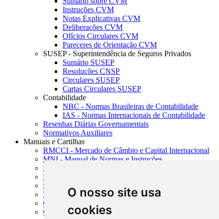
Sumário sobre CVM
Instruções CVM
Notas Explicativas CVM
Deliberações CVM
Ofícios Circulares CVM
Pareceres de Orientação CVM
SUSEP - Superintendência de Seguros Privados
Sumário SUSEP
Resoluções CNSP
Circulares SUSEP
Cartas Circulares SUSEP
Contabilidade
NBC - Normas Brasileiras de Contabilidade
IAS - Normas Internacionais de Contabilidade
Resenhas Diárias Governamentais
Normativos Auxiliares
Manuais e Cartilhas
RMCCI - Mercado de Câmbio e Capital Internacional
MNI - Manual de Normas e Instruções
MTVM - Manual de Títulos e Valores Mobiliários
MCR - Manual de Crédito Rural
SISORF - Manual de Organização do SFN
O nosso site usa
MASUP - Manual de Supervisão Bancária
CADOC - Catálogo de Documentos
cookies
CNAE-CONCLA - Classificação Nacional de