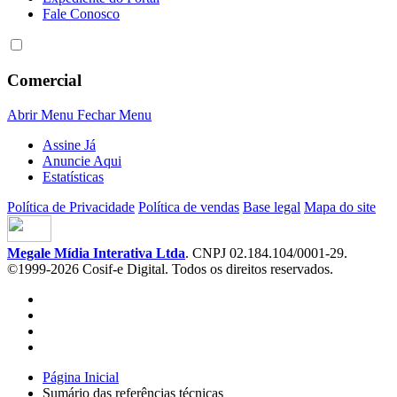
Fale Conosco
Comercial
Abrir Menu
Fechar Menu
Assine Já
Anuncie Aqui
Estatísticas
Política de Privacidade
Política de vendas
Base legal
Mapa do site
Megale Mídia Interativa Ltda
. CNPJ 02.184.104/0001-29.
©1999-2026 Cosif-e Digital. Todos os direitos reservados.
Página Inicial
Sumário das referências técnicas