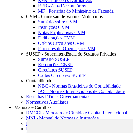
RFB - Pareceres Normativos
RFB - Atos Declaratórios
MF - Portarias do Ministério da Fazenda
CVM - Comissão de Valores Mobiliários
Sumário sobre CVM
Instruções CVM
Notas Explicativas CVM
Deliberações CVM
Ofícios Circulares CVM
Pareceres de Orientação CVM
SUSEP - Superintendência de Seguros Privados
Sumário SUSEP
Resoluções CNSP
Circulares SUSEP
Cartas Circulares SUSEP
Contabilidade
NBC - Normas Brasileiras de Contabilidade
IAS - Normas Internacionais de Contabilidade
Resenhas Diárias Governamentais
Normativos Auxiliares
Manuais e Cartilhas
RMCCI - Mercado de Câmbio e Capital Internacional
MNI - Manual de Normas e Instruções
MTVM - Manual de Títulos e Valores Mobiliários
MCR - Manual de Crédito Rural