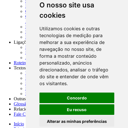
SISORF - Manual de Organização do SFN
O nosso site usa
MASUP - Manual de Supervisão Bancária
CADOC - Catálogo de Documentos
cookies
CNAE-CONCLA - Classificação Nacional de
Atividades Econômicas
PMF - Cartilhas do BCB
Utilizamos cookies e outras
Manuais Auxiliares do BCB e Cosif-e
tecnologias de medição para
Resenhas Diárias Governamentais
melhorar a sua experiência de
Ligações Externas
Links Úteis
navegação no nosso site, de
Presidência da República
forma a mostrar conteúdo
Agências Nacionais Reguladoras
personalizado, anúncios
Roteiros para Estudos
Textos
direcionados, analisar o tráfego
Índice de Textos
do site e entender de onde vêm
Editorial
os visitantes.
Monografias
Na Imprensa
Fórum de Discussão
Concordo
Outras ferramentas
Glossário
Relacionamento
Eu recuso
Fale Conosco
Alterar as minhas preferências
Início