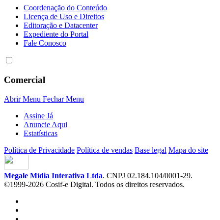
Coordenação do Conteúdo
Licença de Uso e Direitos
Editoração e Datacenter
Expediente do Portal
Fale Conosco
Comercial
Abrir Menu
Fechar Menu
Assine Já
Anuncie Aqui
Estatísticas
Política de Privacidade
Política de vendas
Base legal
Mapa do site
Megale Mídia Interativa Ltda
. CNPJ 02.184.104/0001-29.
©1999-2026 Cosif-e Digital. Todos os direitos reservados.