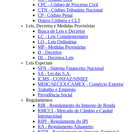
CPC - Código de Processo Civil
CTN - Código Tributário Nacional
CP - Código Penal
Outros Códigos e CLT
Leis, Decretos e Medidas Provisórias
Busca de Leis e Decretos
LC - Leis Complementares
LO - Leis Ordinárias
MP - Medidas Provisórias
D - Decretos
DL - Decretos-Leis
Leis Especiais
SFN - Sistema Financeiro Nacional
SA - Lei das S.A.
ICMS - CONFAZ/SINIEF
MDIC/SECEX/CAMEX - Comércio Exterior
Trabalho e Emprego
Previdência Social
Regulamentos
RIR - Regulamento do Imposto de Renda
RMCCI - Mercado de Câmbio e Capital
Internacional
RIPI - Regulamento do IPI
RA - Regulamento Aduaneiro
RITR - Regulamento do Imposto Territorial