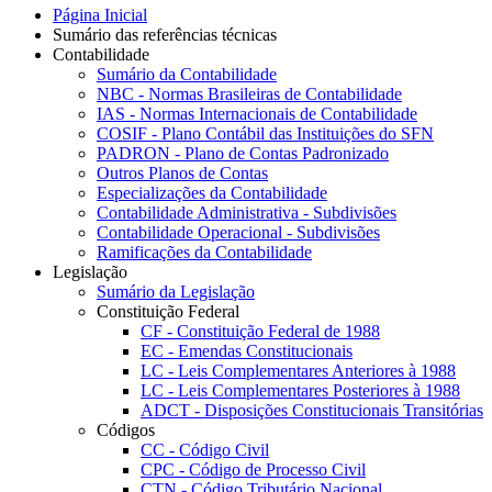
Página Inicial
Sumário das referências técnicas
Contabilidade
Sumário da Contabilidade
NBC - Normas Brasileiras de Contabilidade
IAS - Normas Internacionais de Contabilidade
COSIF - Plano Contábil das Instituições do SFN
PADRON - Plano de Contas Padronizado
Outros Planos de Contas
Especializações da Contabilidade
Contabilidade Administrativa - Subdivisões
Contabilidade Operacional - Subdivisões
Ramificações da Contabilidade
Legislação
Sumário da Legislação
Constituição Federal
CF - Constituição Federal de 1988
EC - Emendas Constitucionais
LC - Leis Complementares Anteriores à 1988
LC - Leis Complementares Posteriores à 1988
ADCT - Disposições Constitucionais Transitórias
Códigos
CC - Código Civil
CPC - Código de Processo Civil
CTN - Código Tributário Nacional