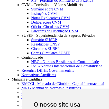
MF - Portarias do Ministério da Fazenda
CVM - Comissão de Valores Mobiliários
Sumário sobre CVM
Instruções CVM
Notas Explicativas CVM
Deliberações CVM
Ofícios Circulares CVM
Pareceres de Orientação CVM
SUSEP - Superintendência de Seguros Privados
Sumário SUSEP
Resoluções CNSP
Circulares SUSEP
Cartas Circulares SUSEP
Contabilidade
NBC - Normas Brasileiras de Contabilidade
IAS - Normas Internacionais de Contabilidade
Resenhas Diárias Governamentais
Normativos Auxiliares
Manuais e Cartilhas
RMCCI - Mercado de Câmbio e Capital Internacional
MNI - Manual de Normas e Instruções
MTVM - Manual de Títulos e Valores Mobiliários
MCR - Manual de Crédito Rural
SISORF - Manual de Organização do SFN
O nosso site usa
MASUP - Manual de Supervisão Bancária