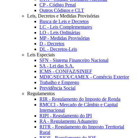
CP - Código Penal
Outros Códigos e CLT
Leis, Decretos e Medidas Provisórias
Busca de Leis e Decretos
LC - Leis Complementares
LO - Leis Ordinárias
MP - Medidas Provisórias
D - Decretos
DL - Decretos-Leis
Leis Especiais
SFN - Sistema Financeiro Nacional
SA - Lei das S.A.
ICMS - CONFAZ/SINIEF
MDIC/SECEX/CAMEX - Comércio Exterior
Trabalho e Emprego
Previdência Social
Regulamentos
RIR - Regulamento do Imposto de Renda
RMCCI - Mercado de Câmbio e Capital
Internacional
RIPI - Regulamento do IPI
RA - Regulamento Aduaneiro
RITR - Regulamento do Imposto Territorial
Rural
RIOF - Regulamento do IOF