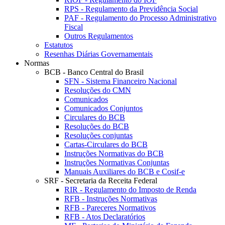
RPS - Regulamento da Previdência Social
PAF - Regulamento do Processo Administrativo
Fiscal
Outros Regulamentos
Estatutos
Resenhas Diárias Governamentais
Normas
BCB - Banco Central do Brasil
SFN - Sistema Financeiro Nacional
Resoluções do CMN
Comunicados
Comunicados Conjuntos
Circulares do BCB
Resoluções do BCB
Resoluções conjuntas
Cartas-Circulares do BCB
Instruções Normativas do BCB
Instruções Normativas Conjuntas
Manuais Auxiliares do BCB e Cosif-e
SRF - Secretaria da Receita Federal
RIR - Regulamento do Imposto de Renda
RFB - Instruções Normativas
RFB - Pareceres Normativos
RFB - Atos Declaratórios