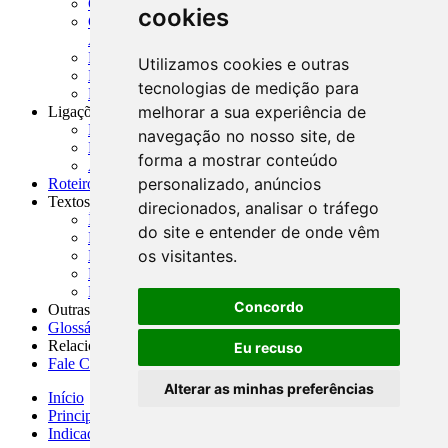
CADOC - Catálogo de Documentos
cookies
CNAE-CONCLA - Classificação Nacional de
Atividades Econômicas
PMF - Cartilhas do BCB
Utilizamos cookies e outras
Manuais Auxiliares do BCB e Cosif-e
tecnologias de medição para
Resenhas Diárias Governamentais
melhorar a sua experiência de
Ligações Externas
Links Úteis
navegação no nosso site, de
Presidência da República
forma a mostrar conteúdo
Agências Nacionais Reguladoras
personalizado, anúncios
Roteiros para Estudos
Textos
direcionados, analisar o tráfego
Índice de Textos
do site e entender de onde vêm
Editorial
os visitantes.
Monografias
Na Imprensa
Fórum de Discussão
Concordo
Outras ferramentas
Glossário
Relacionamento
Eu recuso
Fale Conosco
Alterar as minhas preferências
Início
Principais notícias
Indicadores