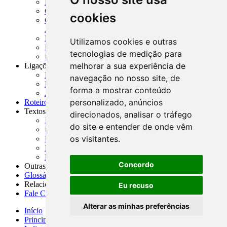
MASUP - Manual de Supervisão Bancária
CADOC - Catálogo de Documentos
cookies
CNAE-CONCLA - Classificação Nacional de
Atividades Econômicas
PMF - Cartilhas do BCB
Utilizamos cookies e outras
Manuais Auxiliares do BCB e Cosif-e
tecnologias de medição para
Resenhas Diárias Governamentais
melhorar a sua experiência de
Ligações Externas
Links Úteis
navegação no nosso site, de
Presidência da República
forma a mostrar conteúdo
Agências Nacionais Reguladoras
personalizado, anúncios
Roteiros para Estudos
Textos
direcionados, analisar o tráfego
Índice de Textos
do site e entender de onde vêm
Editorial
os visitantes.
Monografias
Na Imprensa
Fórum de Discussão
Concordo
Outras ferramentas
Glossário
Relacionamento
Eu recuso
Fale Conosco
Alterar as minhas preferências
Início
Principais notícias