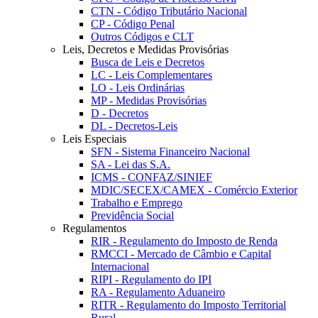
CTN - Código Tributário Nacional
CP - Código Penal
Outros Códigos e CLT
Leis, Decretos e Medidas Provisórias
Busca de Leis e Decretos
LC - Leis Complementares
LO - Leis Ordinárias
MP - Medidas Provisórias
D - Decretos
DL - Decretos-Leis
Leis Especiais
SFN - Sistema Financeiro Nacional
SA - Lei das S.A.
ICMS - CONFAZ/SINIEF
MDIC/SECEX/CAMEX - Comércio Exterior
Trabalho e Emprego
Previdência Social
Regulamentos
RIR - Regulamento do Imposto de Renda
RMCCI - Mercado de Câmbio e Capital
Internacional
RIPI - Regulamento do IPI
RA - Regulamento Aduaneiro
RITR - Regulamento do Imposto Territorial
Rural