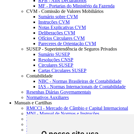
RFB - Atos Declaratórios
MF - Portarias do Ministério da Fazenda
CVM - Comissão de Valores Mobiliários
Sumário sobre CVM
Instruções CVM
Notas Explicativas CVM
Deliberações CVM
Ofícios Circulares CVM
Pareceres de Orientação CVM
SUSEP - Superintendência de Seguros Privados
Sumário SUSEP
Resoluções CNSP
Circulares SUSEP
Cartas Circulares SUSEP
Contabilidade
NBC - Normas Brasileiras de Contabilidade
IAS - Normas Internacionais de Contabilidade
Resenhas Diárias Governamentais
Normativos Auxiliares
Manuais e Cartilhas
RMCCI - Mercado de Câmbio e Capital Internacional
MNI - Manual de Normas e Instruções
MTVM - Manual de Títulos e Valores Mobiliários
MCR - Manual de Crédito Rural
SISORF - Manual de Organização do SFN
O nosso site usa