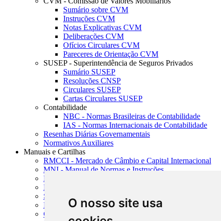
CVM - Comissão de Valores Mobiliários
Sumário sobre CVM
Instruções CVM
Notas Explicativas CVM
Deliberações CVM
Ofícios Circulares CVM
Pareceres de Orientação CVM
SUSEP - Superintendência de Seguros Privados
Sumário SUSEP
Resoluções CNSP
Circulares SUSEP
Cartas Circulares SUSEP
Contabilidade
NBC - Normas Brasileiras de Contabilidade
IAS - Normas Internacionais de Contabilidade
Resenhas Diárias Governamentais
Normativos Auxiliares
Manuais e Cartilhas
RMCCI - Mercado de Câmbio e Capital Internacional
MNI - Manual de Normas e Instruções
MTVM - Manual de Títulos e Valores Mobiliários
MCR - Manual de Crédito Rural
SISORF - Manual de Organização do SFN
O nosso site usa
MASUP - Manual de Supervisão Bancária
CADOC - Catálogo de Documentos
cookies