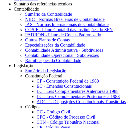
Sumário das referências técnicas
Contabilidade
Sumário da Contabilidade
NBC - Normas Brasileiras de Contabilidade
IAS - Normas Internacionais de Contabilidade
COSIF - Plano Contábil das Instituições do SFN
PADRON - Plano de Contas Padronizado
Outros Planos de Contas
Especializações da Contabilidade
Contabilidade Administrativa - Subdivisões
Contabilidade Operacional - Subdivisões
Ramificações da Contabilidade
Legislação
Sumário da Legislação
Constituição Federal
CF - Constituição Federal de 1988
EC - Emendas Constitucionais
LC - Leis Complementares Anteriores à 1988
LC - Leis Complementares Posteriores à 1988
ADCT - Disposições Constitucionais Transitórias
Códigos
CC - Código Civil
CPC - Código de Processo Civil
CTN - Código Tributário Nacional
CP - Código Penal