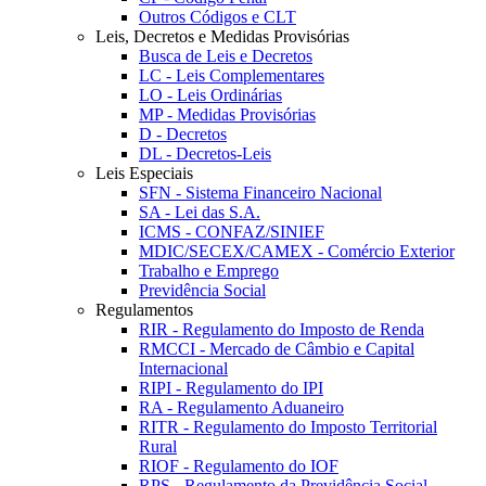
Outros Códigos e CLT
Leis, Decretos e Medidas Provisórias
Busca de Leis e Decretos
LC - Leis Complementares
LO - Leis Ordinárias
MP - Medidas Provisórias
D - Decretos
DL - Decretos-Leis
Leis Especiais
SFN - Sistema Financeiro Nacional
SA - Lei das S.A.
ICMS - CONFAZ/SINIEF
MDIC/SECEX/CAMEX - Comércio Exterior
Trabalho e Emprego
Previdência Social
Regulamentos
RIR - Regulamento do Imposto de Renda
RMCCI - Mercado de Câmbio e Capital
Internacional
RIPI - Regulamento do IPI
RA - Regulamento Aduaneiro
RITR - Regulamento do Imposto Territorial
Rural
RIOF - Regulamento do IOF
RPS - Regulamento da Previdência Social