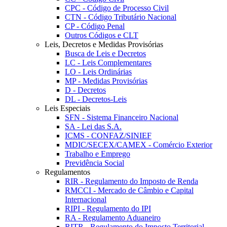
CPC - Código de Processo Civil
CTN - Código Tributário Nacional
CP - Código Penal
Outros Códigos e CLT
Leis, Decretos e Medidas Provisórias
Busca de Leis e Decretos
LC - Leis Complementares
LO - Leis Ordinárias
MP - Medidas Provisórias
D - Decretos
DL - Decretos-Leis
Leis Especiais
SFN - Sistema Financeiro Nacional
SA - Lei das S.A.
ICMS - CONFAZ/SINIEF
MDIC/SECEX/CAMEX - Comércio Exterior
Trabalho e Emprego
Previdência Social
Regulamentos
RIR - Regulamento do Imposto de Renda
RMCCI - Mercado de Câmbio e Capital
Internacional
RIPI - Regulamento do IPI
RA - Regulamento Aduaneiro
RITR - Regulamento do Imposto Territorial