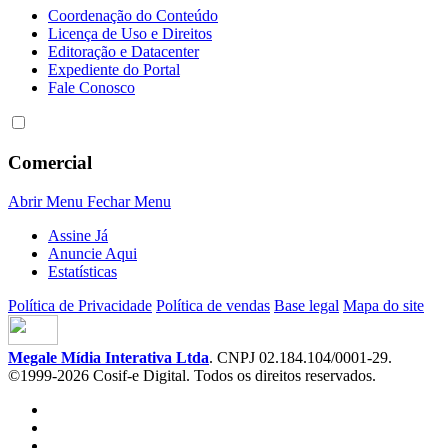
Coordenação do Conteúdo
Licença de Uso e Direitos
Editoração e Datacenter
Expediente do Portal
Fale Conosco
Comercial
Abrir Menu
Fechar Menu
Assine Já
Anuncie Aqui
Estatísticas
Política de Privacidade
Política de vendas
Base legal
Mapa do site
Megale Mídia Interativa Ltda
. CNPJ 02.184.104/0001-29.
©1999-2026 Cosif-e Digital. Todos os direitos reservados.