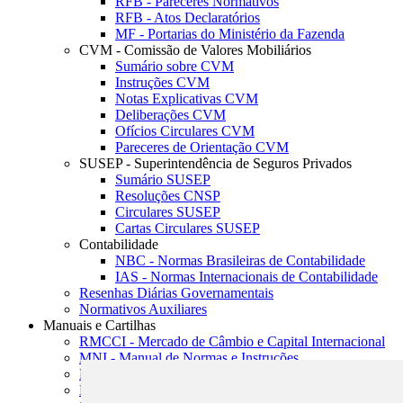
RFB - Pareceres Normativos
RFB - Atos Declaratórios
MF - Portarias do Ministério da Fazenda
CVM - Comissão de Valores Mobiliários
Sumário sobre CVM
Instruções CVM
Notas Explicativas CVM
Deliberações CVM
Ofícios Circulares CVM
Pareceres de Orientação CVM
SUSEP - Superintendência de Seguros Privados
Sumário SUSEP
Resoluções CNSP
Circulares SUSEP
Cartas Circulares SUSEP
Contabilidade
NBC - Normas Brasileiras de Contabilidade
IAS - Normas Internacionais de Contabilidade
Resenhas Diárias Governamentais
Normativos Auxiliares
Manuais e Cartilhas
RMCCI - Mercado de Câmbio e Capital Internacional
MNI - Manual de Normas e Instruções
MTVM - Manual de Títulos e Valores Mobiliários
MCR - Manual de Crédito Rural