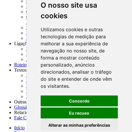
SISORF - Manual de Organização do SFN
O nosso site usa
MASUP - Manual de Supervisão Bancária
CADOC - Catálogo de Documentos
cookies
CNAE-CONCLA - Classificação Nacional de
Atividades Econômicas
PMF - Cartilhas do BCB
Utilizamos cookies e outras
Manuais Auxiliares do BCB e Cosif-e
tecnologias de medição para
Resenhas Diárias Governamentais
melhorar a sua experiência de
Ligações Externas
Links Úteis
navegação no nosso site, de
Presidência da República
forma a mostrar conteúdo
Agências Nacionais Reguladoras
personalizado, anúncios
Roteiros para Estudos
Textos
direcionados, analisar o tráfego
Índice de Textos
do site e entender de onde vêm
Editorial
os visitantes.
Monografias
Na Imprensa
Fórum de Discussão
Concordo
Outras ferramentas
Glossário
Relacionamento
Eu recuso
Fale Conosco
Alterar as minhas preferências
Início