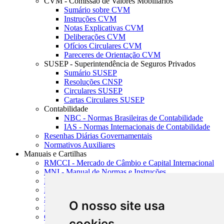
CVM - Comissão de Valores Mobiliários
Sumário sobre CVM
Instruções CVM
Notas Explicativas CVM
Deliberações CVM
Ofícios Circulares CVM
Pareceres de Orientação CVM
SUSEP - Superintendência de Seguros Privados
Sumário SUSEP
Resoluções CNSP
Circulares SUSEP
Cartas Circulares SUSEP
Contabilidade
NBC - Normas Brasileiras de Contabilidade
IAS - Normas Internacionais de Contabilidade
Resenhas Diárias Governamentais
Normativos Auxiliares
Manuais e Cartilhas
RMCCI - Mercado de Câmbio e Capital Internacional
MNI - Manual de Normas e Instruções
MTVM - Manual de Títulos e Valores Mobiliários
MCR - Manual de Crédito Rural
SISORF - Manual de Organização do SFN
O nosso site usa
MASUP - Manual de Supervisão Bancária
CADOC - Catálogo de Documentos
cookies