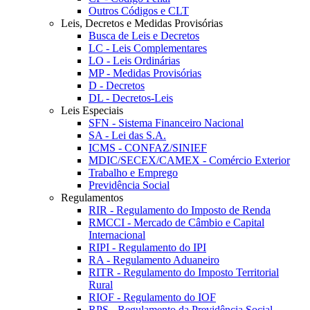
Outros Códigos e CLT
Leis, Decretos e Medidas Provisórias
Busca de Leis e Decretos
LC - Leis Complementares
LO - Leis Ordinárias
MP - Medidas Provisórias
D - Decretos
DL - Decretos-Leis
Leis Especiais
SFN - Sistema Financeiro Nacional
SA - Lei das S.A.
ICMS - CONFAZ/SINIEF
MDIC/SECEX/CAMEX - Comércio Exterior
Trabalho e Emprego
Previdência Social
Regulamentos
RIR - Regulamento do Imposto de Renda
RMCCI - Mercado de Câmbio e Capital
Internacional
RIPI - Regulamento do IPI
RA - Regulamento Aduaneiro
RITR - Regulamento do Imposto Territorial
Rural
RIOF - Regulamento do IOF
RPS - Regulamento da Previdência Social