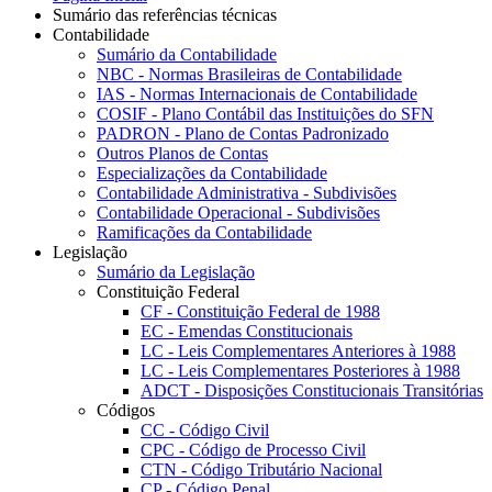
Sumário das referências técnicas
Contabilidade
Sumário da Contabilidade
NBC - Normas Brasileiras de Contabilidade
IAS - Normas Internacionais de Contabilidade
COSIF - Plano Contábil das Instituições do SFN
PADRON - Plano de Contas Padronizado
Outros Planos de Contas
Especializações da Contabilidade
Contabilidade Administrativa - Subdivisões
Contabilidade Operacional - Subdivisões
Ramificações da Contabilidade
Legislação
Sumário da Legislação
Constituição Federal
CF - Constituição Federal de 1988
EC - Emendas Constitucionais
LC - Leis Complementares Anteriores à 1988
LC - Leis Complementares Posteriores à 1988
ADCT - Disposições Constitucionais Transitórias
Códigos
CC - Código Civil
CPC - Código de Processo Civil
CTN - Código Tributário Nacional
CP - Código Penal