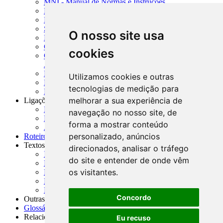
MNI - Manual de Normas e Instruções
MTVM - Manual de Títulos e Valores Mobiliários
MCR - Manual de Crédito Rural
SISORF - Manual de Organização do SFN
O nosso site usa
MASUP - Manual de Supervisão Bancária
CADOC - Catálogo de Documentos
cookies
CNAE-CONCLA - Classificação Nacional de
Atividades Econômicas
PMF - Cartilhas do BCB
Utilizamos cookies e outras
Manuais Auxiliares do BCB e Cosif-e
tecnologias de medição para
Resenhas Diárias Governamentais
melhorar a sua experiência de
Ligações Externas
Links Úteis
navegação no nosso site, de
Presidência da República
forma a mostrar conteúdo
Agências Nacionais Reguladoras
personalizado, anúncios
Roteiros para Estudos
Textos
direcionados, analisar o tráfego
Índice de Textos
do site e entender de onde vêm
Editorial
os visitantes.
Monografias
Na Imprensa
Fórum de Discussão
Concordo
Outras ferramentas
Glossário
Relacionamento
Eu recuso