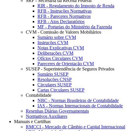
SRF - Secretaria da Receita Federal
RIR - Regulamento do Imposto de Renda
RFB - Instruções Normativas
RFB - Pareceres Normativos
RFB - Atos Declaratórios
MF - Portarias do Ministério da Fazenda
CVM - Comissão de Valores Mobiliários
Sumário sobre CVM
Instruções CVM
Notas Explicativas CVM
Deliberações CVM
Ofícios Circulares CVM
Pareceres de Orientação CVM
SUSEP - Superintendência de Seguros Privados
Sumário SUSEP
Resoluções CNSP
Circulares SUSEP
Cartas Circulares SUSEP
Contabilidade
NBC - Normas Brasileiras de Contabilidade
IAS - Normas Internacionais de Contabilidade
Resenhas Diárias Governamentais
Normativos Auxiliares
Manuais e Cartilhas
RMCCI - Mercado de Câmbio e Capital Internacional