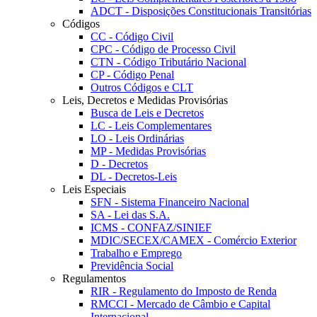
ADCT - Disposições Constitucionais Transitórias
Códigos
CC - Código Civil
CPC - Código de Processo Civil
CTN - Código Tributário Nacional
CP - Código Penal
Outros Códigos e CLT
Leis, Decretos e Medidas Provisórias
Busca de Leis e Decretos
LC - Leis Complementares
LO - Leis Ordinárias
MP - Medidas Provisórias
D - Decretos
DL - Decretos-Leis
Leis Especiais
SFN - Sistema Financeiro Nacional
SA - Lei das S.A.
ICMS - CONFAZ/SINIEF
MDIC/SECEX/CAMEX - Comércio Exterior
Trabalho e Emprego
Previdência Social
Regulamentos
RIR - Regulamento do Imposto de Renda
RMCCI - Mercado de Câmbio e Capital
Internacional