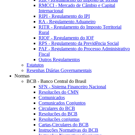
RMCCI - Mercado de Câmbio e Capital
Internacional
RIPI - Regulamento do IPI
RA - Regulamento Aduaneiro
RITR - Regulamento do Imposto Territorial
Rural
RIOF - Regulamento do IOF
RPS - Regulamento da Previdência Social
PAF - Regulamento do Processo Administrativo
Fiscal
Outros Regulamentos
Estatutos
Resenhas Diárias Governamentais
Normas
BCB - Banco Central do Brasil
SFN - Sistema Financeiro Nacional
Resoluções do CMN
Comunicados
Comunicados Conjuntos
Circulares do BCB
Resoluções do BCB
Resoluções conjuntas
Cartas-Circulares do BCB
Instruções Normativas do BCB