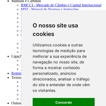
Manuais e Cartilhas
RMCCI - Mercado de Câmbio e Capital Internacional
MNI - Manual de Normas e Instruções
MTVM - Manual de Títulos e Valores Mobiliários
MCR - Manual de Crédito Rural
SISORF - Manual de Organização do SFN
O nosso site usa
MASUP - Manual de Supervisão Bancária
CADOC - Catálogo de Documentos
cookies
CNAE-CONCLA - Classificação Nacional de
Atividades Econômicas
PMF - Cartilhas do BCB
Utilizamos cookies e outras
Manuais Auxiliares do BCB e Cosif-e
tecnologias de medição para
Resenhas Diárias Governamentais
melhorar a sua experiência de
Ligações Externas
Links Úteis
navegação no nosso site, de
Presidência da República
forma a mostrar conteúdo
Agências Nacionais Reguladoras
personalizado, anúncios
Roteiros para Estudos
Textos
direcionados, analisar o tráfego
Índice de Textos
do site e entender de onde vêm
Editorial
os visitantes.
Monografias
Na Imprensa
Fórum de Discussão
Concordo
Outras ferramentas