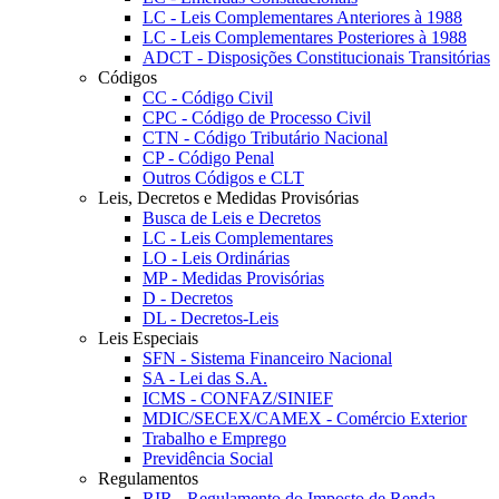
LC - Leis Complementares Anteriores à 1988
LC - Leis Complementares Posteriores à 1988
ADCT - Disposições Constitucionais Transitórias
Códigos
CC - Código Civil
CPC - Código de Processo Civil
CTN - Código Tributário Nacional
CP - Código Penal
Outros Códigos e CLT
Leis, Decretos e Medidas Provisórias
Busca de Leis e Decretos
LC - Leis Complementares
LO - Leis Ordinárias
MP - Medidas Provisórias
D - Decretos
DL - Decretos-Leis
Leis Especiais
SFN - Sistema Financeiro Nacional
SA - Lei das S.A.
ICMS - CONFAZ/SINIEF
MDIC/SECEX/CAMEX - Comércio Exterior
Trabalho e Emprego
Previdência Social
Regulamentos
RIR - Regulamento do Imposto de Renda