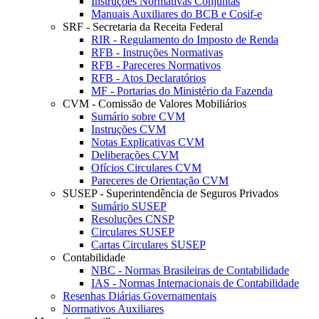
Instruções Normativas Conjuntas
Manuais Auxiliares do BCB e Cosif-e
SRF - Secretaria da Receita Federal
RIR - Regulamento do Imposto de Renda
RFB - Instruções Normativas
RFB - Pareceres Normativos
RFB - Atos Declaratórios
MF - Portarias do Ministério da Fazenda
CVM - Comissão de Valores Mobiliários
Sumário sobre CVM
Instruções CVM
Notas Explicativas CVM
Deliberações CVM
Ofícios Circulares CVM
Pareceres de Orientação CVM
SUSEP - Superintendência de Seguros Privados
Sumário SUSEP
Resoluções CNSP
Circulares SUSEP
Cartas Circulares SUSEP
Contabilidade
NBC - Normas Brasileiras de Contabilidade
IAS - Normas Internacionais de Contabilidade
Resenhas Diárias Governamentais
Normativos Auxiliares