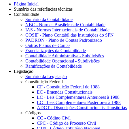
Página Inicial
Sumário das referências técnicas
Contabilidade
Sumário da Contabilidade
NBC - Normas Brasileiras de Contabilidade
IAS - Normas Internacionais de Contabilidade
COSIF - Plano Contábil das Instituições do SFN
PADRON - Plano de Contas Padronizado
Outros Planos de Contas
Especializações da Contabilidade
Contabilidade Administrativa - Subdivisões
Contabilidade Operacional - Subdivisões
Ramificações da Contabilidade
Legislação
Sumário da Legislação
Constituição Federal
CF - Constituição Federal de 1988
EC - Emendas Constitucionais
LC - Leis Complementares Anteriores à 1988
LC - Leis Complementares Posteriores à 1988
ADCT - Disposições Constitucionais Transitórias
Códigos
CC - Código Civil
CPC - Código de Processo Civil
CTN - Código Tributário Nacional