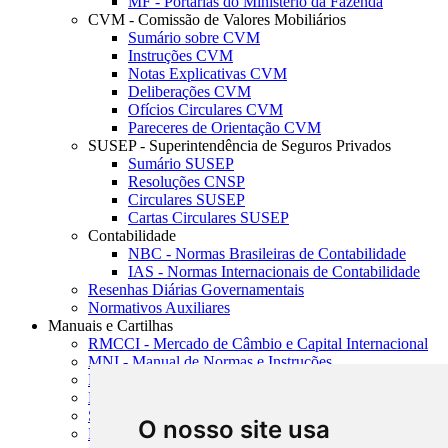
MF - Portarias do Ministério da Fazenda
CVM - Comissão de Valores Mobiliários
Sumário sobre CVM
Instruções CVM
Notas Explicativas CVM
Deliberações CVM
Ofícios Circulares CVM
Pareceres de Orientação CVM
SUSEP - Superintendência de Seguros Privados
Sumário SUSEP
Resoluções CNSP
Circulares SUSEP
Cartas Circulares SUSEP
Contabilidade
NBC - Normas Brasileiras de Contabilidade
IAS - Normas Internacionais de Contabilidade
Resenhas Diárias Governamentais
Normativos Auxiliares
Manuais e Cartilhas
RMCCI - Mercado de Câmbio e Capital Internacional
MNI - Manual de Normas e Instruções
MTVM - Manual de Títulos e Valores Mobiliários
MCR - Manual de Crédito Rural
SISORF - Manual de Organização do SFN
O nosso site usa
MASUP - Manual de Supervisão Bancária