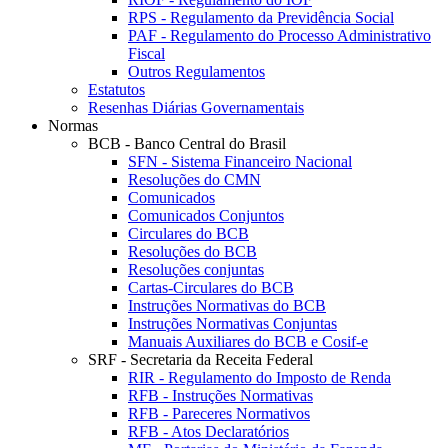
RPS - Regulamento da Previdência Social
PAF - Regulamento do Processo Administrativo
Fiscal
Outros Regulamentos
Estatutos
Resenhas Diárias Governamentais
Normas
BCB - Banco Central do Brasil
SFN - Sistema Financeiro Nacional
Resoluções do CMN
Comunicados
Comunicados Conjuntos
Circulares do BCB
Resoluções do BCB
Resoluções conjuntas
Cartas-Circulares do BCB
Instruções Normativas do BCB
Instruções Normativas Conjuntas
Manuais Auxiliares do BCB e Cosif-e
SRF - Secretaria da Receita Federal
RIR - Regulamento do Imposto de Renda
RFB - Instruções Normativas
RFB - Pareceres Normativos
RFB - Atos Declaratórios