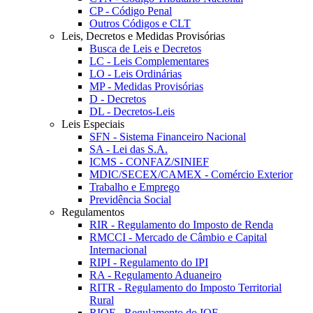
CP - Código Penal
Outros Códigos e CLT
Leis, Decretos e Medidas Provisórias
Busca de Leis e Decretos
LC - Leis Complementares
LO - Leis Ordinárias
MP - Medidas Provisórias
D - Decretos
DL - Decretos-Leis
Leis Especiais
SFN - Sistema Financeiro Nacional
SA - Lei das S.A.
ICMS - CONFAZ/SINIEF
MDIC/SECEX/CAMEX - Comércio Exterior
Trabalho e Emprego
Previdência Social
Regulamentos
RIR - Regulamento do Imposto de Renda
RMCCI - Mercado de Câmbio e Capital
Internacional
RIPI - Regulamento do IPI
RA - Regulamento Aduaneiro
RITR - Regulamento do Imposto Territorial
Rural
RIOF - Regulamento do IOF