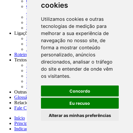
CADOC - Catálogo de Documentos
cookies
CNAE-CONCLA - Classificação Nacional de
Atividades Econômicas
PMF - Cartilhas do BCB
Utilizamos cookies e outras
Manuais Auxiliares do BCB e Cosif-e
tecnologias de medição para
Resenhas Diárias Governamentais
melhorar a sua experiência de
Ligações Externas
Links Úteis
navegação no nosso site, de
Presidência da República
forma a mostrar conteúdo
Agências Nacionais Reguladoras
personalizado, anúncios
Roteiros para Estudos
Textos
direcionados, analisar o tráfego
Índice de Textos
do site e entender de onde vêm
Editorial
os visitantes.
Monografias
Na Imprensa
Fórum de Discussão
Concordo
Outras ferramentas
Glossário
Relacionamento
Eu recuso
Fale Conosco
Alterar as minhas preferências
Início
Principais notícias
Indicadores