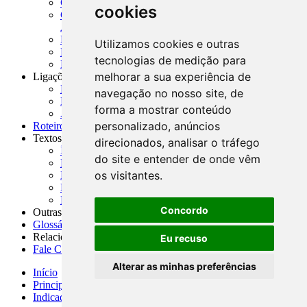
CADOC - Catálogo de Documentos
cookies
CNAE-CONCLA - Classificação Nacional de
Atividades Econômicas
PMF - Cartilhas do BCB
Utilizamos cookies e outras
Manuais Auxiliares do BCB e Cosif-e
tecnologias de medição para
Resenhas Diárias Governamentais
melhorar a sua experiência de
Ligações Externas
Links Úteis
navegação no nosso site, de
Presidência da República
forma a mostrar conteúdo
Agências Nacionais Reguladoras
personalizado, anúncios
Roteiros para Estudos
Textos
direcionados, analisar o tráfego
Índice de Textos
do site e entender de onde vêm
Editorial
os visitantes.
Monografias
Na Imprensa
Fórum de Discussão
Concordo
Outras ferramentas
Glossário
Relacionamento
Eu recuso
Fale Conosco
Alterar as minhas preferências
Início
Principais notícias
Indicadores