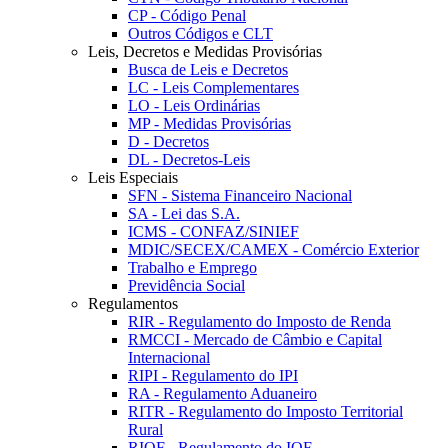
CP - Código Penal
Outros Códigos e CLT
Leis, Decretos e Medidas Provisórias
Busca de Leis e Decretos
LC - Leis Complementares
LO - Leis Ordinárias
MP - Medidas Provisórias
D - Decretos
DL - Decretos-Leis
Leis Especiais
SFN - Sistema Financeiro Nacional
SA - Lei das S.A.
ICMS - CONFAZ/SINIEF
MDIC/SECEX/CAMEX - Comércio Exterior
Trabalho e Emprego
Previdência Social
Regulamentos
RIR - Regulamento do Imposto de Renda
RMCCI - Mercado de Câmbio e Capital
Internacional
RIPI - Regulamento do IPI
RA - Regulamento Aduaneiro
RITR - Regulamento do Imposto Territorial
Rural
RIOF - Regulamento do IOF