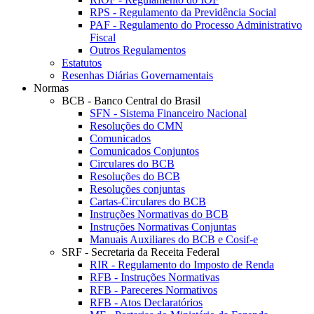
RPS - Regulamento da Previdência Social
PAF - Regulamento do Processo Administrativo
Fiscal
Outros Regulamentos
Estatutos
Resenhas Diárias Governamentais
Normas
BCB - Banco Central do Brasil
SFN - Sistema Financeiro Nacional
Resoluções do CMN
Comunicados
Comunicados Conjuntos
Circulares do BCB
Resoluções do BCB
Resoluções conjuntas
Cartas-Circulares do BCB
Instruções Normativas do BCB
Instruções Normativas Conjuntas
Manuais Auxiliares do BCB e Cosif-e
SRF - Secretaria da Receita Federal
RIR - Regulamento do Imposto de Renda
RFB - Instruções Normativas
RFB - Pareceres Normativos
RFB - Atos Declaratórios