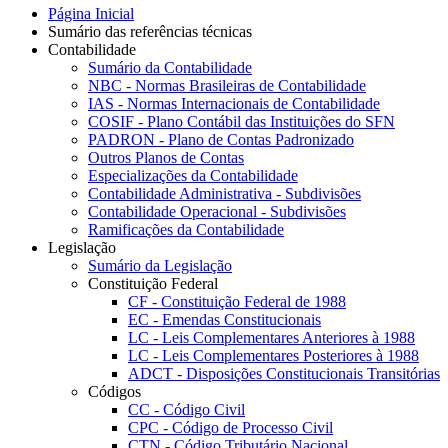
Página Inicial
Sumário das referências técnicas
Contabilidade
Sumário da Contabilidade
NBC - Normas Brasileiras de Contabilidade
IAS - Normas Internacionais de Contabilidade
COSIF - Plano Contábil das Instituições do SFN
PADRON - Plano de Contas Padronizado
Outros Planos de Contas
Especializações da Contabilidade
Contabilidade Administrativa - Subdivisões
Contabilidade Operacional - Subdivisões
Ramificações da Contabilidade
Legislação
Sumário da Legislação
Constituição Federal
CF - Constituição Federal de 1988
EC - Emendas Constitucionais
LC - Leis Complementares Anteriores à 1988
LC - Leis Complementares Posteriores à 1988
ADCT - Disposições Constitucionais Transitórias
Códigos
CC - Código Civil
CPC - Código de Processo Civil
CTN - Código Tributário Nacional