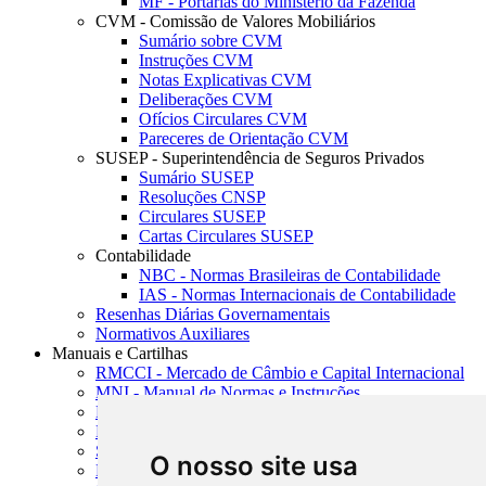
MF - Portarias do Ministério da Fazenda
CVM - Comissão de Valores Mobiliários
Sumário sobre CVM
Instruções CVM
Notas Explicativas CVM
Deliberações CVM
Ofícios Circulares CVM
Pareceres de Orientação CVM
SUSEP - Superintendência de Seguros Privados
Sumário SUSEP
Resoluções CNSP
Circulares SUSEP
Cartas Circulares SUSEP
Contabilidade
NBC - Normas Brasileiras de Contabilidade
IAS - Normas Internacionais de Contabilidade
Resenhas Diárias Governamentais
Normativos Auxiliares
Manuais e Cartilhas
RMCCI - Mercado de Câmbio e Capital Internacional
MNI - Manual de Normas e Instruções
MTVM - Manual de Títulos e Valores Mobiliários
MCR - Manual de Crédito Rural
SISORF - Manual de Organização do SFN
O nosso site usa
MASUP - Manual de Supervisão Bancária