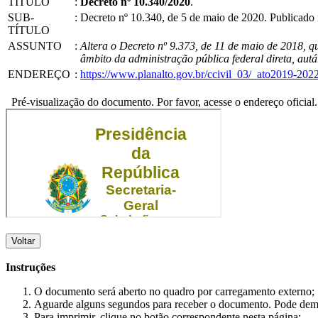
TÍTULO
:
Decreto nº 10.340/2020
.
SUB-
:
Decreto nº 10.340, de 5 de maio de 2020. Publicad
TÍTULO
ASSUNTO
:
Altera o Decreto nº 9.373, de 11 de maio de 2018, q
âmbito da administração pública federal direta, autá
ENDEREÇO
:
https://www.planalto.gov.br/ccivil_03/_ato2019-20
Pré-visualização do documento. Por favor, acesse o endereço oficial.
Voltar
Instruções
O documento será aberto no quadro por carregamento externo;
Aguarde alguns segundos para receber o documento. Pode dem
Para imprimir, clique no botão correspondente nesta página;