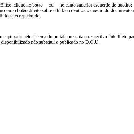
trônico, clique no botão
ou
no canto superior esquerdo do quadro;
ue com o botão direito sobre o link ou dentro do quadro do documento 
link estiver quebrado;
turado pelo sistema do portal apresenta o respectivo link direto para d
i disponibilizado não substitui o publicado no D.O.U.