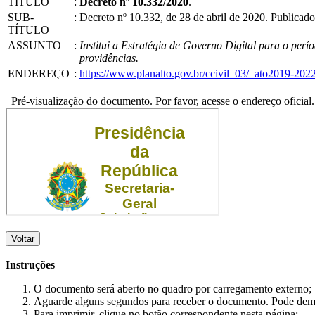
TÍTULO
:
Decreto nº 10.332/2020
.
SUB-
:
Decreto nº 10.332, de 28 de abril de 2020. Publica
TÍTULO
ASSUNTO
:
Institui a Estratégia de Governo Digital para o perí
providências.
ENDEREÇO
:
https://www.planalto.gov.br/ccivil_03/_ato2019-20
Pré-visualização do documento. Por favor, acesse o endereço oficial.
Voltar
Instruções
O documento será aberto no quadro por carregamento externo;
Aguarde alguns segundos para receber o documento. Pode dem
Para imprimir, clique no botão correspondente nesta página;