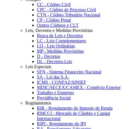
CC - Código Civil
CPC - Código de Processo Civil
CTN - Código Tributário Nacional
CP - Código Penal
Outros Códigos e CLT
Leis, Decretos e Medidas Provisórias
Busca de Leis e Decretos
LC - Leis Complementares
LO - Leis Ordinárias
MP - Medidas Provisórias
D - Decretos
DL - Decretos-Leis
Leis Especiais
SFN - Sistema Financeiro Nacional
SA - Lei das S.A.
ICMS - CONFAZ/SINIEF
MDIC/SECEX/CAMEX - Comércio Exterior
Trabalho e Emprego
Previdência Social
Regulamentos
RIR - Regulamento do Imposto de Renda
RMCCI - Mercado de Câmbio e Capital
Internacional
RIPI - Regulamento do IPI
RA - Regulamento Aduaneiro