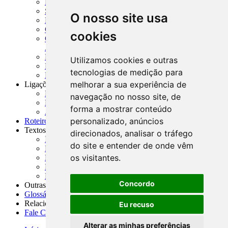
MCR - Manual de Crédito Rural
SISORF - Manual de Organização do SFN
O nosso site usa
MASUP - Manual de Supervisão Bancária
CADOC - Catálogo de Documentos
cookies
CNAE-CONCLA - Classificação Nacional de
Atividades Econômicas
PMF - Cartilhas do BCB
Utilizamos cookies e outras
Manuais Auxiliares do BCB e Cosif-e
tecnologias de medição para
Resenhas Diárias Governamentais
melhorar a sua experiência de
Ligações Externas
Links Úteis
navegação no nosso site, de
Presidência da República
forma a mostrar conteúdo
Agências Nacionais Reguladoras
personalizado, anúncios
Roteiros para Estudos
Textos
direcionados, analisar o tráfego
Índice de Textos
do site e entender de onde vêm
Editorial
os visitantes.
Monografias
Na Imprensa
Fórum de Discussão
Concordo
Outras ferramentas
Glossário
Relacionamento
Eu recuso
Fale Conosco
Alterar as minhas preferências