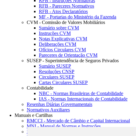
RFB - Instruções Normativas
RFB - Pareceres Normativos
RFB - Atos Declaratórios
MF - Portarias do Ministério da Fazenda
CVM - Comissão de Valores Mobiliários
Sumário sobre CVM
Instruções CVM
Notas Explicativas CVM
Deliberações CVM
Ofícios Circulares CVM
Pareceres de Orientação CVM
SUSEP - Superintendência de Seguros Privados
Sumário SUSEP
Resoluções CNSP
Circulares SUSEP
Cartas Circulares SUSEP
Contabilidade
NBC - Normas Brasileiras de Contabilidade
IAS - Normas Internacionais de Contabilidade
Resenhas Diárias Governamentais
Normativos Auxiliares
Manuais e Cartilhas
RMCCI - Mercado de Câmbio e Capital Internacional
MNI - Manual de Normas e Instruções
MTVM - Manual de Títulos e Valores Mobiliários