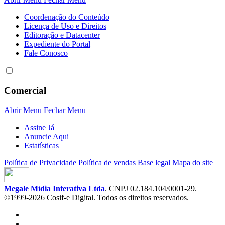
Coordenação do Conteúdo
Licença de Uso e Direitos
Editoração e Datacenter
Expediente do Portal
Fale Conosco
Comercial
Abrir Menu
Fechar Menu
Assine Já
Anuncie Aqui
Estatísticas
Política de Privacidade
Política de vendas
Base legal
Mapa do site
Megale Mídia Interativa Ltda
. CNPJ 02.184.104/0001-29.
©1999-2026 Cosif-e Digital. Todos os direitos reservados.