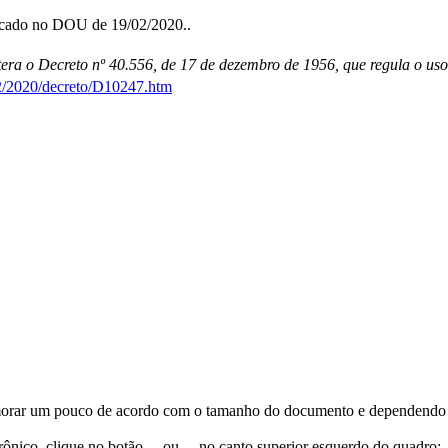
licado no DOU de 19/02/2020..
ra o Decreto nº 40.556, de 17 de dezembro de 1956, que regula o uso
22/2020/decreto/D10247.htm
orar um pouco de acordo com o tamanho do documento e dependendo d
trônico, clique no botão
ou
no canto superior esquerdo do quadro;