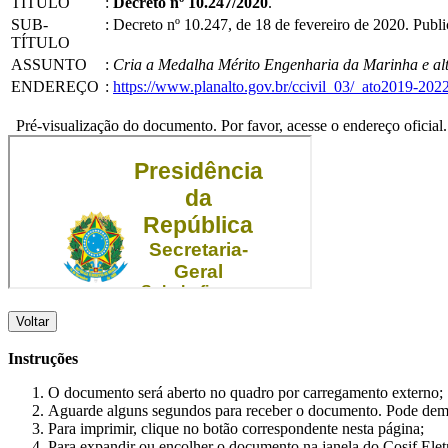
TÍTULO
:
Decreto nº 10.247/2020
.
SUB-
:
Decreto nº 10.247, de 18 de fevereiro de 2020. Pub
TÍTULO
ASSUNTO
:
Cria a Medalha Mérito Engenharia da Marinha e alte
ENDEREÇO
:
https://www.planalto.gov.br/ccivil_03/_ato2019-20
Pré-visualização do documento. Por favor, acesse o endereço oficial.
Voltar
Instruções
O documento será aberto no quadro por carregamento externo;
Aguarde alguns segundos para receber o documento. Pode dem
Para imprimir, clique no botão correspondente nesta página;
Para expandir ou encolher o documento na janela do Cosif Ele