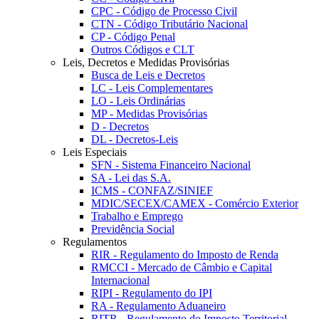
CPC - Código de Processo Civil
CTN - Código Tributário Nacional
CP - Código Penal
Outros Códigos e CLT
Leis, Decretos e Medidas Provisórias
Busca de Leis e Decretos
LC - Leis Complementares
LO - Leis Ordinárias
MP - Medidas Provisórias
D - Decretos
DL - Decretos-Leis
Leis Especiais
SFN - Sistema Financeiro Nacional
SA - Lei das S.A.
ICMS - CONFAZ/SINIEF
MDIC/SECEX/CAMEX - Comércio Exterior
Trabalho e Emprego
Previdência Social
Regulamentos
RIR - Regulamento do Imposto de Renda
RMCCI - Mercado de Câmbio e Capital
Internacional
RIPI - Regulamento do IPI
RA - Regulamento Aduaneiro
RITR - Regulamento do Imposto Territorial