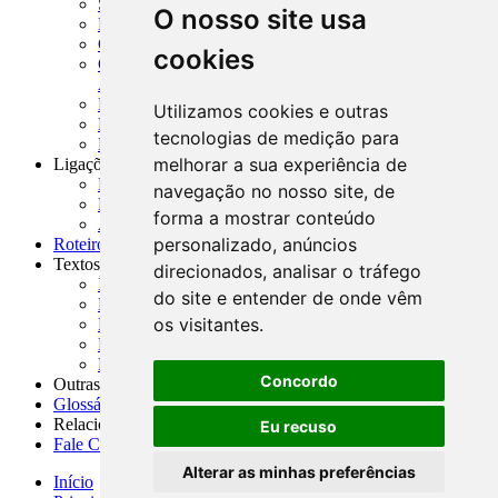
SISORF - Manual de Organização do SFN
O nosso site usa
MASUP - Manual de Supervisão Bancária
CADOC - Catálogo de Documentos
cookies
CNAE-CONCLA - Classificação Nacional de
Atividades Econômicas
PMF - Cartilhas do BCB
Utilizamos cookies e outras
Manuais Auxiliares do BCB e Cosif-e
tecnologias de medição para
Resenhas Diárias Governamentais
melhorar a sua experiência de
Ligações Externas
Links Úteis
navegação no nosso site, de
Presidência da República
forma a mostrar conteúdo
Agências Nacionais Reguladoras
personalizado, anúncios
Roteiros para Estudos
Textos
direcionados, analisar o tráfego
Índice de Textos
do site e entender de onde vêm
Editorial
os visitantes.
Monografias
Na Imprensa
Fórum de Discussão
Concordo
Outras ferramentas
Glossário
Relacionamento
Eu recuso
Fale Conosco
Alterar as minhas preferências
Início