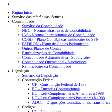
Página Inicial
Sumário das referências técnicas
Contabilidade
Sumário da Contabilidade
NBC - Normas Brasileiras de Contabilidade
IAS - Normas Internacionais de Contabilidade
COSIF - Plano Contábil das Instituições do SFN
PADRON - Plano de Contas Padronizado
Outros Planos de Contas
Especializações da Contabilidade
Contabilidade Administrativa - Subdivisões
Contabilidade Operacional - Subdivisões
Ramificações da Contabilidade
Legislação
Sumário da Legislação
Constituição Federal
CF - Constituição Federal de 1988
EC - Emendas Constitucionais
LC - Leis Complementares Anteriores à 1988
LC - Leis Complementares Posteriores à 1988
ADCT - Disposições Constitucionais Transitórias
Códigos
CC - Código Civil