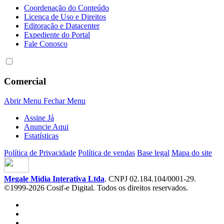
Coordenação do Conteúdo
Licença de Uso e Direitos
Editoração e Datacenter
Expediente do Portal
Fale Conosco
Comercial
Abrir Menu
Fechar Menu
Assine Já
Anuncie Aqui
Estatísticas
Política de Privacidade
Política de vendas
Base legal
Mapa do site
Megale Mídia Interativa Ltda
. CNPJ 02.184.104/0001-29.
©1999-2026 Cosif-e Digital. Todos os direitos reservados.