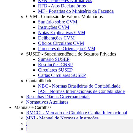
RFB - Pareceres Normativos
RFB - Atos Declaratórios
MF - Portarias do Ministério da Fazenda
CVM - Comissão de Valores Mobiliários
Sumário sobre CVM
Instruções CVM
Notas Explicativas CVM
Deliberações CVM
Ofícios Circulares CVM
Pareceres de Orientação CVM
SUSEP - Superintendência de Seguros Privados
Sumário SUSEP
Resoluções CNSP
Circulares SUSEP
Cartas Circulares SUSEP
Contabilidade
NBC - Normas Brasileiras de Contabilidade
IAS - Normas Internacionais de Contabilidade
Resenhas Diárias Governamentais
Normativos Auxiliares
Manuais e Cartilhas
RMCCI - Mercado de Câmbio e Capital Internacional
MNI - Manual de Normas e Instruções
MTVM - Manual de Títulos e Valores Mobiliários
MCR - Manual de Crédito Rural