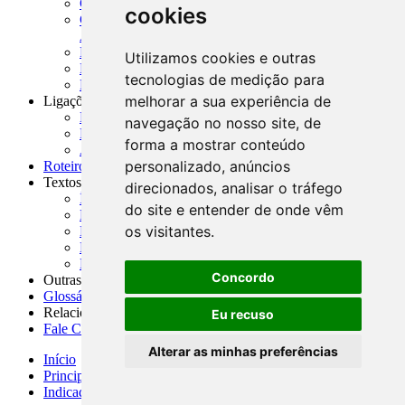
CADOC - Catálogo de Documentos
cookies
CNAE-CONCLA - Classificação Nacional de
Atividades Econômicas
PMF - Cartilhas do BCB
Utilizamos cookies e outras
Manuais Auxiliares do BCB e Cosif-e
tecnologias de medição para
Resenhas Diárias Governamentais
melhorar a sua experiência de
Ligações Externas
Links Úteis
navegação no nosso site, de
Presidência da República
forma a mostrar conteúdo
Agências Nacionais Reguladoras
personalizado, anúncios
Roteiros para Estudos
Textos
direcionados, analisar o tráfego
Índice de Textos
do site e entender de onde vêm
Editorial
os visitantes.
Monografias
Na Imprensa
Fórum de Discussão
Concordo
Outras ferramentas
Glossário
Relacionamento
Eu recuso
Fale Conosco
Alterar as minhas preferências
Início
Principais notícias
Indicadores