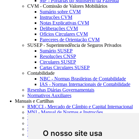
MF - Portarias do Ministério da Fazenda
CVM - Comissão de Valores Mobiliários
Sumário sobre CVM
Instruções CVM
Notas Explicativas CVM
Deliberações CVM
Ofícios Circulares CVM
Pareceres de Orientação CVM
SUSEP - Superintendência de Seguros Privados
Sumário SUSEP
Resoluções CNSP
Circulares SUSEP
Cartas Circulares SUSEP
Contabilidade
NBC - Normas Brasileiras de Contabilidade
IAS - Normas Internacionais de Contabilidade
Resenhas Diárias Governamentais
Normativos Auxiliares
Manuais e Cartilhas
RMCCI - Mercado de Câmbio e Capital Internacional
MNI - Manual de Normas e Instruções
MTVM - Manual de Títulos e Valores Mobiliários
MCR - Manual de Crédito Rural
SISORF - Manual de Organização do SFN
O nosso site usa
MASUP - Manual de Supervisão Bancária