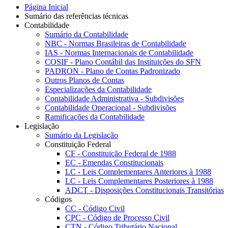
Página Inicial
Sumário das referências técnicas
Contabilidade
Sumário da Contabilidade
NBC - Normas Brasileiras de Contabilidade
IAS - Normas Internacionais de Contabilidade
COSIF - Plano Contábil das Instituições do SFN
PADRON - Plano de Contas Padronizado
Outros Planos de Contas
Especializações da Contabilidade
Contabilidade Administrativa - Subdivisões
Contabilidade Operacional - Subdivisões
Ramificações da Contabilidade
Legislação
Sumário da Legislação
Constituição Federal
CF - Constituição Federal de 1988
EC - Emendas Constitucionais
LC - Leis Complementares Anteriores à 1988
LC - Leis Complementares Posteriores à 1988
ADCT - Disposições Constitucionais Transitórias
Códigos
CC - Código Civil
CPC - Código de Processo Civil
CTN - Código Tributário Nacional