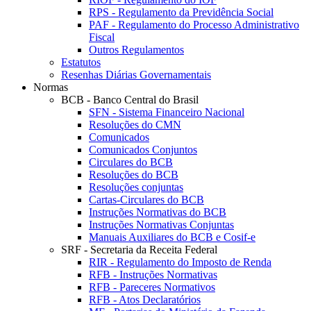
RPS - Regulamento da Previdência Social
PAF - Regulamento do Processo Administrativo
Fiscal
Outros Regulamentos
Estatutos
Resenhas Diárias Governamentais
Normas
BCB - Banco Central do Brasil
SFN - Sistema Financeiro Nacional
Resoluções do CMN
Comunicados
Comunicados Conjuntos
Circulares do BCB
Resoluções do BCB
Resoluções conjuntas
Cartas-Circulares do BCB
Instruções Normativas do BCB
Instruções Normativas Conjuntas
Manuais Auxiliares do BCB e Cosif-e
SRF - Secretaria da Receita Federal
RIR - Regulamento do Imposto de Renda
RFB - Instruções Normativas
RFB - Pareceres Normativos
RFB - Atos Declaratórios