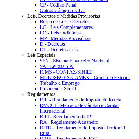
CP - Código Penal
Outros Códigos e CLT
Leis, Decretos e Medidas Provisórias
Busca de Leis e Decretos
LC - Leis Complementares
LO - Leis Ordinárias
MP - Medidas Provisórias
D - Decretos
DL - Decretos-Leis
Leis Especiais
SFN - Sistema Financeiro Nacional
SA - Lei das S.A.
ICMS - CONFAZ/SINIEF
MDIC/SECEX/CAMEX - Comércio Exterior
Trabalho e Emprego
Previdência Social
Regulamentos
RIR - Regulamento do Imposto de Renda
RMCCI - Mercado de Câmbio e Capital
Internacional
RIPI - Regulamento do IPI
RA - Regulamento Aduaneiro
RITR - Regulamento do Imposto Territorial
Rural
RIOF - Regulamento do IOF