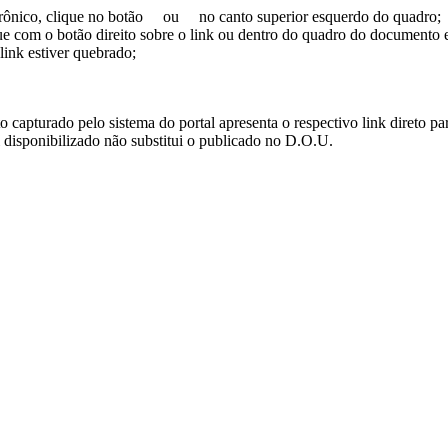
trônico, clique no botão
ou
no canto superior esquerdo do quadro;
ue com o botão direito sobre o link ou dentro do quadro do documento 
link estiver quebrado;
turado pelo sistema do portal apresenta o respectivo link direto para d
i disponibilizado não substitui o publicado no D.O.U.