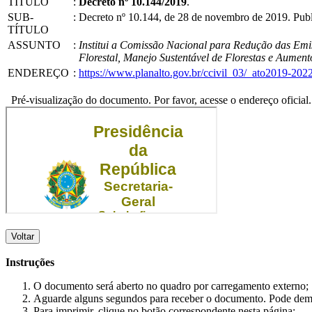
TÍTULO
:
Decreto nº 10.144/2019
.
SUB-
:
Decreto nº 10.144, de 28 de novembro de 2019. Pub
TÍTULO
ASSUNTO
:
Institui a Comissão Nacional para Redução das Emi
Florestal, Manejo Sustentável de Florestas e Aume
ENDEREÇO
:
https://www.planalto.gov.br/ccivil_03/_ato2019-20
Pré-visualização do documento. Por favor, acesse o endereço oficial.
Voltar
Instruções
O documento será aberto no quadro por carregamento externo;
Aguarde alguns segundos para receber o documento. Pode dem
Para imprimir, clique no botão correspondente nesta página;