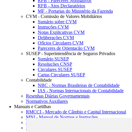
RFB - Pareceres Normativos
RFB - Atos Declaratórios
MF - Portarias do Ministério da Fazenda
CVM - Comissão de Valores Mobiliários
Sumário sobre CVM
Instruções CVM
Notas Explicativas CVM
Deliberações CVM
Ofícios Circulares CVM
Pareceres de Orientação CVM
SUSEP - Superintendência de Seguros Privados
Sumário SUSEP
Resoluções CNSP
Circulares SUSEP
Cartas Circulares SUSEP
Contabilidade
NBC - Normas Brasileiras de Contabilidade
IAS - Normas Internacionais de Contabilidade
Resenhas Diárias Governamentais
Normativos Auxiliares
Manuais e Cartilhas
RMCCI - Mercado de Câmbio e Capital Internacional
MNI - Manual de Normas e Instruções
MTVM - Manual de Títulos e Valores Mobiliários
MCR - Manual de Crédito Rural