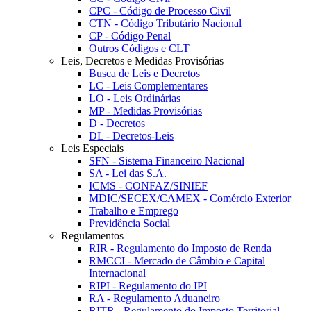
CPC - Código de Processo Civil
CTN - Código Tributário Nacional
CP - Código Penal
Outros Códigos e CLT
Leis, Decretos e Medidas Provisórias
Busca de Leis e Decretos
LC - Leis Complementares
LO - Leis Ordinárias
MP - Medidas Provisórias
D - Decretos
DL - Decretos-Leis
Leis Especiais
SFN - Sistema Financeiro Nacional
SA - Lei das S.A.
ICMS - CONFAZ/SINIEF
MDIC/SECEX/CAMEX - Comércio Exterior
Trabalho e Emprego
Previdência Social
Regulamentos
RIR - Regulamento do Imposto de Renda
RMCCI - Mercado de Câmbio e Capital
Internacional
RIPI - Regulamento do IPI
RA - Regulamento Aduaneiro
RITR - Regulamento do Imposto Territorial