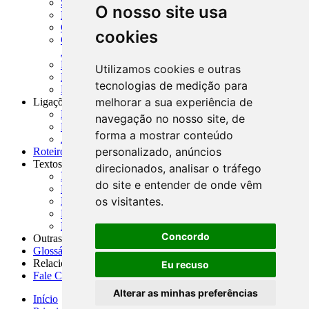
SISORF - Manual de Organização do SFN
O nosso site usa
MASUP - Manual de Supervisão Bancária
CADOC - Catálogo de Documentos
cookies
CNAE-CONCLA - Classificação Nacional de
Atividades Econômicas
PMF - Cartilhas do BCB
Utilizamos cookies e outras
Manuais Auxiliares do BCB e Cosif-e
tecnologias de medição para
Resenhas Diárias Governamentais
melhorar a sua experiência de
Ligações Externas
Links Úteis
navegação no nosso site, de
Presidência da República
forma a mostrar conteúdo
Agências Nacionais Reguladoras
personalizado, anúncios
Roteiros para Estudos
Textos
direcionados, analisar o tráfego
Índice de Textos
do site e entender de onde vêm
Editorial
os visitantes.
Monografias
Na Imprensa
Fórum de Discussão
Concordo
Outras ferramentas
Glossário
Relacionamento
Eu recuso
Fale Conosco
Alterar as minhas preferências
Início