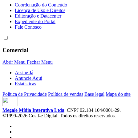
Coordenação do Conteúdo
Licença de Uso e Direitos
Editoração e Datacenter
Expediente do Portal
Fale Conosco
Comercial
Abrir Menu
Fechar Menu
Assine Já
Anuncie Aqui
Estatísticas
Política de Privacidade
Política de vendas
Base legal
Mapa do site
Megale Mídia Interativa Ltda
. CNPJ 02.184.104/0001-29.
©1999-2026 Cosif-e Digital. Todos os direitos reservados.