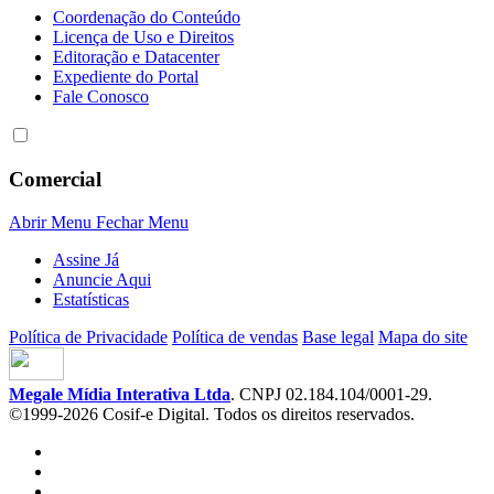
Coordenação do Conteúdo
Licença de Uso e Direitos
Editoração e Datacenter
Expediente do Portal
Fale Conosco
Comercial
Abrir Menu
Fechar Menu
Assine Já
Anuncie Aqui
Estatísticas
Política de Privacidade
Política de vendas
Base legal
Mapa do site
Megale Mídia Interativa Ltda
. CNPJ 02.184.104/0001-29.
©1999-2026 Cosif-e Digital. Todos os direitos reservados.