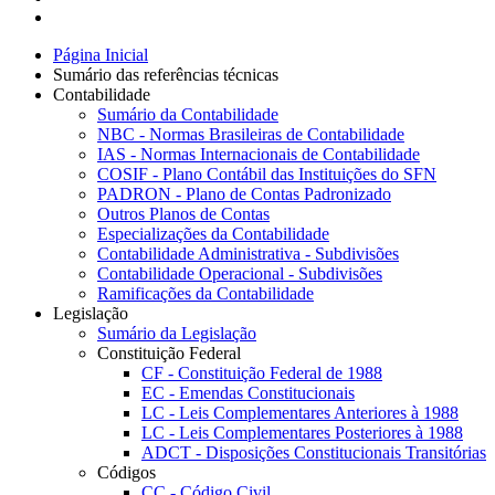
Página Inicial
Sumário das referências técnicas
Contabilidade
Sumário da Contabilidade
NBC - Normas Brasileiras de Contabilidade
IAS - Normas Internacionais de Contabilidade
COSIF - Plano Contábil das Instituições do SFN
PADRON - Plano de Contas Padronizado
Outros Planos de Contas
Especializações da Contabilidade
Contabilidade Administrativa - Subdivisões
Contabilidade Operacional - Subdivisões
Ramificações da Contabilidade
Legislação
Sumário da Legislação
Constituição Federal
CF - Constituição Federal de 1988
EC - Emendas Constitucionais
LC - Leis Complementares Anteriores à 1988
LC - Leis Complementares Posteriores à 1988
ADCT - Disposições Constitucionais Transitórias
Códigos
CC - Código Civil