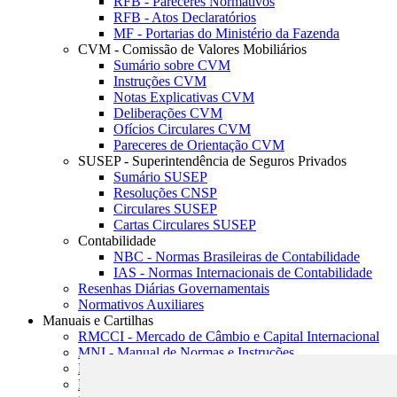
RFB - Pareceres Normativos
RFB - Atos Declaratórios
MF - Portarias do Ministério da Fazenda
CVM - Comissão de Valores Mobiliários
Sumário sobre CVM
Instruções CVM
Notas Explicativas CVM
Deliberações CVM
Ofícios Circulares CVM
Pareceres de Orientação CVM
SUSEP - Superintendência de Seguros Privados
Sumário SUSEP
Resoluções CNSP
Circulares SUSEP
Cartas Circulares SUSEP
Contabilidade
NBC - Normas Brasileiras de Contabilidade
IAS - Normas Internacionais de Contabilidade
Resenhas Diárias Governamentais
Normativos Auxiliares
Manuais e Cartilhas
RMCCI - Mercado de Câmbio e Capital Internacional
MNI - Manual de Normas e Instruções
MTVM - Manual de Títulos e Valores Mobiliários
MCR - Manual de Crédito Rural