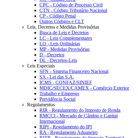
CPC - Código de Processo Civil
CTN - Código Tributário Nacional
CP - Código Penal
Outros Códigos e CLT
Leis, Decretos e Medidas Provisórias
Busca de Leis e Decretos
LC - Leis Complementares
LO - Leis Ordinárias
MP - Medidas Provisórias
D - Decretos
DL - Decretos-Leis
Leis Especiais
SFN - Sistema Financeiro Nacional
SA - Lei das S.A.
ICMS - CONFAZ/SINIEF
MDIC/SECEX/CAMEX - Comércio Exterior
Trabalho e Emprego
Previdência Social
Regulamentos
RIR - Regulamento do Imposto de Renda
RMCCI - Mercado de Câmbio e Capital
Internacional
RIPI - Regulamento do IPI
RA - Regulamento Aduaneiro
RITR - Regulamento do Imposto Territorial