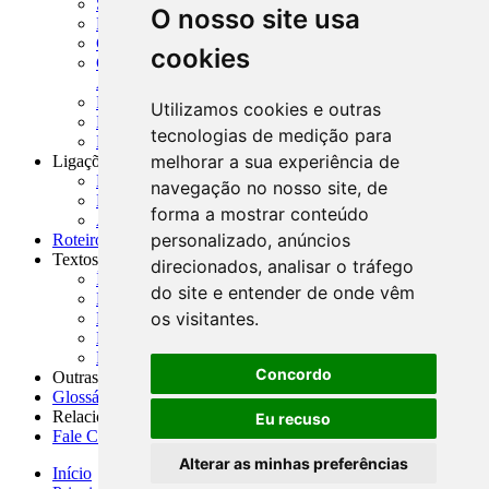
SISORF - Manual de Organização do SFN
O nosso site usa
MASUP - Manual de Supervisão Bancária
CADOC - Catálogo de Documentos
cookies
CNAE-CONCLA - Classificação Nacional de
Atividades Econômicas
PMF - Cartilhas do BCB
Utilizamos cookies e outras
Manuais Auxiliares do BCB e Cosif-e
tecnologias de medição para
Resenhas Diárias Governamentais
melhorar a sua experiência de
Ligações Externas
Links Úteis
navegação no nosso site, de
Presidência da República
forma a mostrar conteúdo
Agências Nacionais Reguladoras
personalizado, anúncios
Roteiros para Estudos
Textos
direcionados, analisar o tráfego
Índice de Textos
do site e entender de onde vêm
Editorial
os visitantes.
Monografias
Na Imprensa
Fórum de Discussão
Concordo
Outras ferramentas
Glossário
Relacionamento
Eu recuso
Fale Conosco
Alterar as minhas preferências
Início