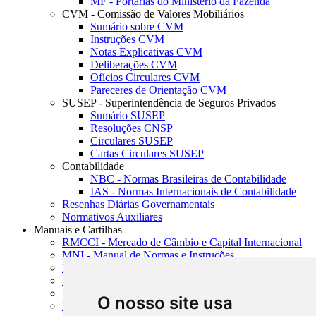
MF - Portarias do Ministério da Fazenda
CVM - Comissão de Valores Mobiliários
Sumário sobre CVM
Instruções CVM
Notas Explicativas CVM
Deliberações CVM
Ofícios Circulares CVM
Pareceres de Orientação CVM
SUSEP - Superintendência de Seguros Privados
Sumário SUSEP
Resoluções CNSP
Circulares SUSEP
Cartas Circulares SUSEP
Contabilidade
NBC - Normas Brasileiras de Contabilidade
IAS - Normas Internacionais de Contabilidade
Resenhas Diárias Governamentais
Normativos Auxiliares
Manuais e Cartilhas
RMCCI - Mercado de Câmbio e Capital Internacional
MNI - Manual de Normas e Instruções
MTVM - Manual de Títulos e Valores Mobiliários
MCR - Manual de Crédito Rural
SISORF - Manual de Organização do SFN
O nosso site usa
MASUP - Manual de Supervisão Bancária