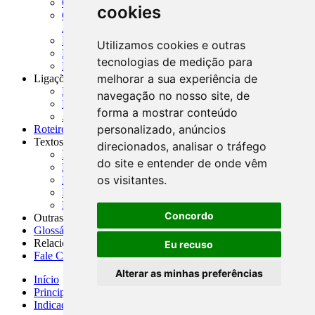
CADOC - Catálogo de Documentos
cookies
CNAE-CONCLA - Classificação Nacional de
Atividades Econômicas
PMF - Cartilhas do BCB
Utilizamos cookies e outras
Manuais Auxiliares do BCB e Cosif-e
tecnologias de medição para
Resenhas Diárias Governamentais
melhorar a sua experiência de
Ligações Externas
Links Úteis
navegação no nosso site, de
Presidência da República
forma a mostrar conteúdo
Agências Nacionais Reguladoras
personalizado, anúncios
Roteiros para Estudos
Textos
direcionados, analisar o tráfego
Índice de Textos
do site e entender de onde vêm
Editorial
os visitantes.
Monografias
Na Imprensa
Fórum de Discussão
Concordo
Outras ferramentas
Glossário
Relacionamento
Eu recuso
Fale Conosco
Alterar as minhas preferências
Início
Principais notícias
Indicadores