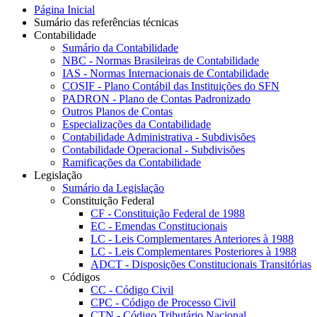
Página Inicial
Sumário das referências técnicas
Contabilidade
Sumário da Contabilidade
NBC - Normas Brasileiras de Contabilidade
IAS - Normas Internacionais de Contabilidade
COSIF - Plano Contábil das Instituições do SFN
PADRON - Plano de Contas Padronizado
Outros Planos de Contas
Especializações da Contabilidade
Contabilidade Administrativa - Subdivisões
Contabilidade Operacional - Subdivisões
Ramificações da Contabilidade
Legislação
Sumário da Legislação
Constituição Federal
CF - Constituição Federal de 1988
EC - Emendas Constitucionais
LC - Leis Complementares Anteriores à 1988
LC - Leis Complementares Posteriores à 1988
ADCT - Disposições Constitucionais Transitórias
Códigos
CC - Código Civil
CPC - Código de Processo Civil
CTN - Código Tributário Nacional