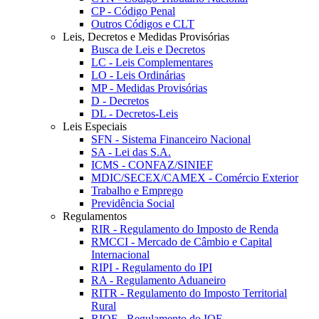
CP - Código Penal
Outros Códigos e CLT
Leis, Decretos e Medidas Provisórias
Busca de Leis e Decretos
LC - Leis Complementares
LO - Leis Ordinárias
MP - Medidas Provisórias
D - Decretos
DL - Decretos-Leis
Leis Especiais
SFN - Sistema Financeiro Nacional
SA - Lei das S.A.
ICMS - CONFAZ/SINIEF
MDIC/SECEX/CAMEX - Comércio Exterior
Trabalho e Emprego
Previdência Social
Regulamentos
RIR - Regulamento do Imposto de Renda
RMCCI - Mercado de Câmbio e Capital
Internacional
RIPI - Regulamento do IPI
RA - Regulamento Aduaneiro
RITR - Regulamento do Imposto Territorial
Rural
RIOF - Regulamento do IOF