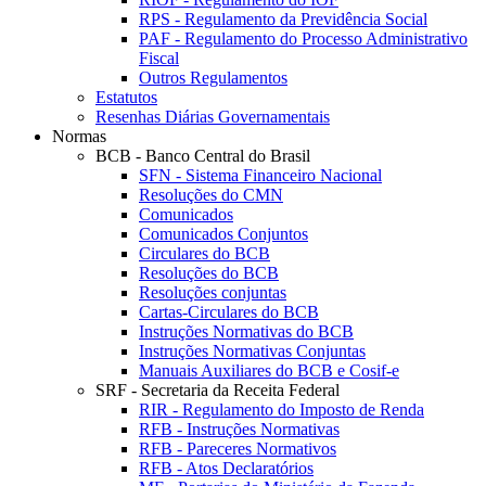
RPS - Regulamento da Previdência Social
PAF - Regulamento do Processo Administrativo
Fiscal
Outros Regulamentos
Estatutos
Resenhas Diárias Governamentais
Normas
BCB - Banco Central do Brasil
SFN - Sistema Financeiro Nacional
Resoluções do CMN
Comunicados
Comunicados Conjuntos
Circulares do BCB
Resoluções do BCB
Resoluções conjuntas
Cartas-Circulares do BCB
Instruções Normativas do BCB
Instruções Normativas Conjuntas
Manuais Auxiliares do BCB e Cosif-e
SRF - Secretaria da Receita Federal
RIR - Regulamento do Imposto de Renda
RFB - Instruções Normativas
RFB - Pareceres Normativos
RFB - Atos Declaratórios