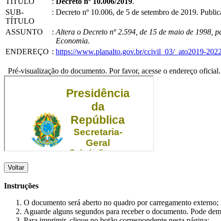
TÍTULO
:
Decreto nº 10.006/2019
.
SUB-
:
Decreto nº 10.006, de 5 de setembro de 2019. Publ
TÍTULO
ASSUNTO
:
Altera o Decreto nº 2.594, de 15 de maio de 1998, 
Economia.
ENDEREÇO
:
https://www.planalto.gov.br/ccivil_03/_ato2019-20
Pré-visualização do documento. Por favor, acesse o endereço oficial.
Voltar
Instruções
O documento será aberto no quadro por carregamento externo;
Aguarde alguns segundos para receber o documento. Pode dem
Para imprimir, clique no botão correspondente nesta página;