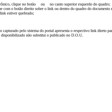
trônico, clique no botão
ou
no canto superior esquerdo do quadro;
ue com o botão direito sobre o link ou dentro do quadro do documento 
link estiver quebrado;
turado pelo sistema do portal apresenta o respectivo link direto para d
i disponibilizado não substitui o publicado no D.O.U.