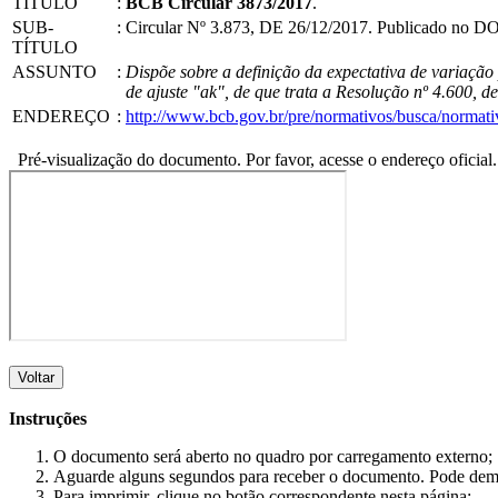
TÍTULO
:
BCB Circular 3873/2017
.
SUB-
:
Circular Nº 3.873, DE 26/12/2017. Publicado no DOU
TÍTULO
ASSUNTO
:
Dispõe sobre a definição da expectativa de variaçã
de ajuste "ak", de que trata a Resolução nº 4.600, d
ENDEREÇO
:
http://www.bcb.gov.br/pre/normativos/busca/norma
Pré-visualização do documento. Por favor, acesse o endereço oficial.
Voltar
Instruções
O documento será aberto no quadro por carregamento externo;
Aguarde alguns segundos para receber o documento. Pode dem
Para imprimir, clique no botão correspondente nesta página;