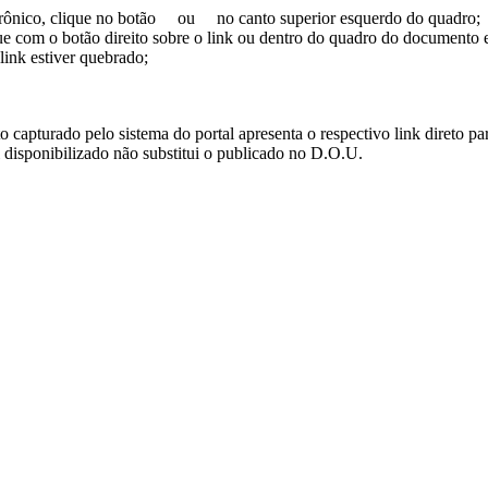
trônico, clique no botão
ou
no canto superior esquerdo do quadro;
ue com o botão direito sobre o link ou dentro do quadro do documento 
link estiver quebrado;
turado pelo sistema do portal apresenta o respectivo link direto para d
i disponibilizado não substitui o publicado no D.O.U.