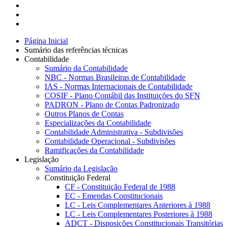
Página Inicial
Sumário das referências técnicas
Contabilidade
Sumário da Contabilidade
NBC - Normas Brasileiras de Contabilidade
IAS - Normas Internacionais de Contabilidade
COSIF - Plano Contábil das Instituições do SFN
PADRON - Plano de Contas Padronizado
Outros Planos de Contas
Especializações da Contabilidade
Contabilidade Administrativa - Subdivisões
Contabilidade Operacional - Subdivisões
Ramificações da Contabilidade
Legislação
Sumário da Legislação
Constituição Federal
CF - Constituição Federal de 1988
EC - Emendas Constitucionais
LC - Leis Complementares Anteriores à 1988
LC - Leis Complementares Posteriores à 1988
ADCT - Disposições Constitucionais Transitórias