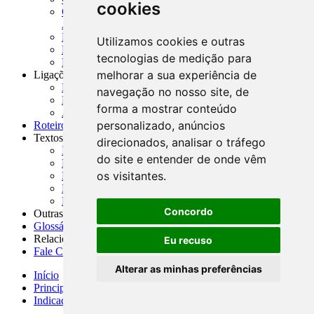
cookies
CNAE-CONCLA - Classificação Nacional de
Atividades Econômicas
PMF - Cartilhas do BCB
Utilizamos cookies e outras
Manuais Auxiliares do BCB e Cosif-e
tecnologias de medição para
Resenhas Diárias Governamentais
melhorar a sua experiência de
Ligações Externas
Links Úteis
navegação no nosso site, de
Presidência da República
forma a mostrar conteúdo
Agências Nacionais Reguladoras
personalizado, anúncios
Roteiros para Estudos
Textos
direcionados, analisar o tráfego
Índice de Textos
do site e entender de onde vêm
Editorial
os visitantes.
Monografias
Na Imprensa
Fórum de Discussão
Concordo
Outras ferramentas
Glossário
Relacionamento
Eu recuso
Fale Conosco
Alterar as minhas preferências
Início
Principais notícias
Indicadores