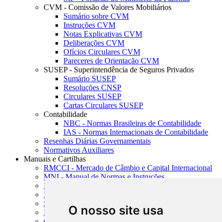
CVM - Comissão de Valores Mobiliários
Sumário sobre CVM
Instruções CVM
Notas Explicativas CVM
Deliberações CVM
Ofícios Circulares CVM
Pareceres de Orientação CVM
SUSEP - Superintendência de Seguros Privados
Sumário SUSEP
Resoluções CNSP
Circulares SUSEP
Cartas Circulares SUSEP
Contabilidade
NBC - Normas Brasileiras de Contabilidade
IAS - Normas Internacionais de Contabilidade
Resenhas Diárias Governamentais
Normativos Auxiliares
Manuais e Cartilhas
RMCCI - Mercado de Câmbio e Capital Internacional
MNI - Manual de Normas e Instruções
MTVM - Manual de Títulos e Valores Mobiliários
MCR - Manual de Crédito Rural
SISORF - Manual de Organização do SFN
O nosso site usa
MASUP - Manual de Supervisão Bancária
CADOC - Catálogo de Documentos