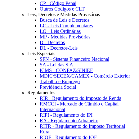
CP - Código Penal
Outros Códigos e CLT
Leis, Decretos e Medidas Provisórias
Busca de Leis e Decretos
LC - Leis Complementares
LO - Leis Ordinárias
MP - Medidas Provisórias
D - Decretos
DL - Decretos-Leis
Leis Especiais
SFN - Sistema Financeiro Nacional
SA - Lei das S.A.
ICMS - CONFAZ/SINIEF
MDIC/SECEX/CAMEX - Comércio Exterior
Trabalho e Emprego
Previdência Social
Regulamentos
RIR - Regulamento do Imposto de Renda
RMCCI - Mercado de Câmbio e Capital
Internacional
RIPI - Regulamento do IPI
RA - Regulamento Aduaneiro
RITR - Regulamento do Imposto Territorial
Rural
RIOF - Regulamento do IOF