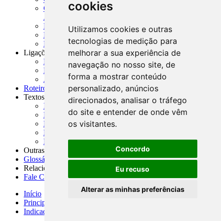
cookies
CNAE-CONCLA - Classificação Nacional de
Atividades Econômicas
PMF - Cartilhas do BCB
Utilizamos cookies e outras
Manuais Auxiliares do BCB e Cosif-e
tecnologias de medição para
Resenhas Diárias Governamentais
melhorar a sua experiência de
Ligações Externas
Links Úteis
navegação no nosso site, de
Presidência da República
forma a mostrar conteúdo
Agências Nacionais Reguladoras
personalizado, anúncios
Roteiros para Estudos
Textos
direcionados, analisar o tráfego
Índice de Textos
do site e entender de onde vêm
Editorial
os visitantes.
Monografias
Na Imprensa
Fórum de Discussão
Concordo
Outras ferramentas
Glossário
Relacionamento
Eu recuso
Fale Conosco
Alterar as minhas preferências
Início
Principais notícias
Indicadores