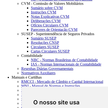
CVM - Comissão de Valores Mobiliários
Sumário sobre CVM
Instruções CVM
Notas Explicativas CVM
Deliberações CVM
Ofícios Circulares CVM
Pareceres de Orientação CVM
SUSEP - Superintendência de Seguros Privados
Sumário SUSEP
Resoluções CNSP
Circulares SUSEP
Cartas Circulares SUSEP
Contabilidade
NBC - Normas Brasileiras de Contabilidade
IAS - Normas Internacionais de Contabilidade
Resenhas Diárias Governamentais
Normativos Auxiliares
Manuais e Cartilhas
RMCCI - Mercado de Câmbio e Capital Internacional
MNI - Manual de Normas e Instruções
MTVM - Manual de Títulos e Valores Mobiliários
MCR - Manual de Crédito Rural
SISORF - Manual de Organização do SFN
O nosso site usa
MASUP - Manual de Supervisão Bancária
CADOC - Catálogo de Documentos