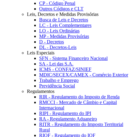
CP - Código Penal
Outros Códigos e CLT
Leis, Decretos e Medidas Provisórias
Busca de Leis e Decretos
LC - Leis Complementares
LO - Leis Ordinárias
MP - Medidas Provisórias
D - Decretos
DL - Decretos-Leis
Leis Especiais
SFN - Sistema Financeiro Nacional
SA - Lei das S.A.
ICMS - CONFAZ/SINIEF
MDIC/SECEX/CAMEX - Comércio Exterior
Trabalho e Emprego
Previdência Social
Regulamentos
RIR - Regulamento do Imposto de Renda
RMCCI - Mercado de Câmbio e Capital
Internacional
RIPI - Regulamento do IPI
RA - Regulamento Aduaneiro
RITR - Regulamento do Imposto Territorial
Rural
RIOF - Regulamento do IOF