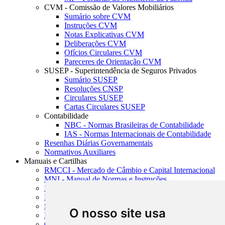
CVM - Comissão de Valores Mobiliários
Sumário sobre CVM
Instruções CVM
Notas Explicativas CVM
Deliberações CVM
Ofícios Circulares CVM
Pareceres de Orientação CVM
SUSEP - Superintendência de Seguros Privados
Sumário SUSEP
Resoluções CNSP
Circulares SUSEP
Cartas Circulares SUSEP
Contabilidade
NBC - Normas Brasileiras de Contabilidade
IAS - Normas Internacionais de Contabilidade
Resenhas Diárias Governamentais
Normativos Auxiliares
Manuais e Cartilhas
RMCCI - Mercado de Câmbio e Capital Internacional
MNI - Manual de Normas e Instruções
MTVM - Manual de Títulos e Valores Mobiliários
MCR - Manual de Crédito Rural
SISORF - Manual de Organização do SFN
O nosso site usa
MASUP - Manual de Supervisão Bancária
CADOC - Catálogo de Documentos