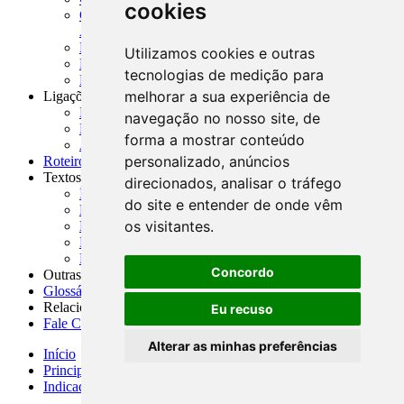
cookies
CNAE-CONCLA - Classificação Nacional de
Atividades Econômicas
PMF - Cartilhas do BCB
Utilizamos cookies e outras
Manuais Auxiliares do BCB e Cosif-e
tecnologias de medição para
Resenhas Diárias Governamentais
melhorar a sua experiência de
Ligações Externas
Links Úteis
navegação no nosso site, de
Presidência da República
forma a mostrar conteúdo
Agências Nacionais Reguladoras
personalizado, anúncios
Roteiros para Estudos
Textos
direcionados, analisar o tráfego
Índice de Textos
do site e entender de onde vêm
Editorial
os visitantes.
Monografias
Na Imprensa
Fórum de Discussão
Concordo
Outras ferramentas
Glossário
Relacionamento
Eu recuso
Fale Conosco
Alterar as minhas preferências
Início
Principais notícias
Indicadores