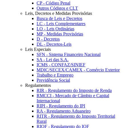
CP - Código Penal
Outros Códigos e CLT
Leis, Decretos e Medidas Provisórias
Busca de Leis e Decretos
LC - Leis Complementares
LO - Leis Ordinárias
MP - Medidas Provisórias
D - Decretos
DL - Decretos-Leis
Leis Especiais
SFN - Sistema Financeiro Nacional
SA - Lei das S.A.
ICMS - CONFAZ/SINIEF
MDIC/SECEX/CAMEX - Comércio Exterior
Trabalho e Emprego
Previdência Social
Regulamentos
RIR - Regulamento do Imposto de Renda
RMCCI - Mercado de Câmbio e Capital
Internacional
RIPI - Regulamento do IPI
RA - Regulamento Aduaneiro
RITR - Regulamento do Imposto Territorial
Rural
RIOF - Regulamento do IOF