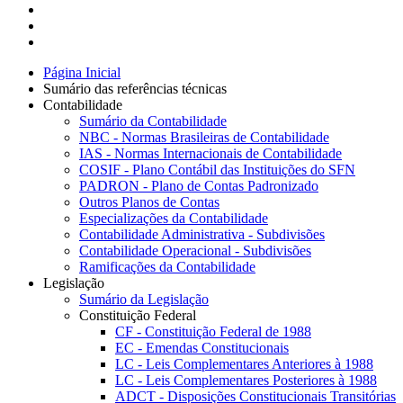
Página Inicial
Sumário das referências técnicas
Contabilidade
Sumário da Contabilidade
NBC - Normas Brasileiras de Contabilidade
IAS - Normas Internacionais de Contabilidade
COSIF - Plano Contábil das Instituições do SFN
PADRON - Plano de Contas Padronizado
Outros Planos de Contas
Especializações da Contabilidade
Contabilidade Administrativa - Subdivisões
Contabilidade Operacional - Subdivisões
Ramificações da Contabilidade
Legislação
Sumário da Legislação
Constituição Federal
CF - Constituição Federal de 1988
EC - Emendas Constitucionais
LC - Leis Complementares Anteriores à 1988
LC - Leis Complementares Posteriores à 1988
ADCT - Disposições Constitucionais Transitórias