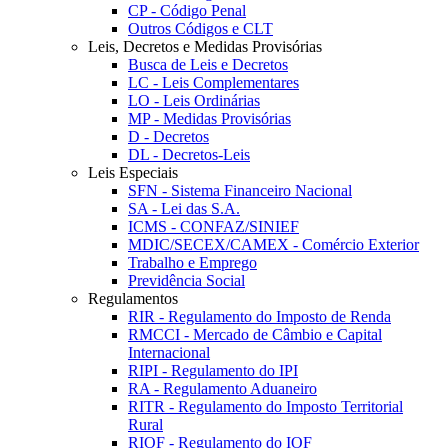
CP - Código Penal
Outros Códigos e CLT
Leis, Decretos e Medidas Provisórias
Busca de Leis e Decretos
LC - Leis Complementares
LO - Leis Ordinárias
MP - Medidas Provisórias
D - Decretos
DL - Decretos-Leis
Leis Especiais
SFN - Sistema Financeiro Nacional
SA - Lei das S.A.
ICMS - CONFAZ/SINIEF
MDIC/SECEX/CAMEX - Comércio Exterior
Trabalho e Emprego
Previdência Social
Regulamentos
RIR - Regulamento do Imposto de Renda
RMCCI - Mercado de Câmbio e Capital
Internacional
RIPI - Regulamento do IPI
RA - Regulamento Aduaneiro
RITR - Regulamento do Imposto Territorial
Rural
RIOF - Regulamento do IOF