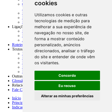
cookies
CNAE-CONCLA - Classificação Nacional de
Atividades Econômicas
PMF - Cartilhas do BCB
Utilizamos cookies e outras
Manuais Auxiliares do BCB e Cosif-e
tecnologias de medição para
Resenhas Diárias Governamentais
melhorar a sua experiência de
Ligações Externas
Links Úteis
navegação no nosso site, de
Presidência da República
forma a mostrar conteúdo
Agências Nacionais Reguladoras
personalizado, anúncios
Roteiros para Estudos
Textos
direcionados, analisar o tráfego
Índice de Textos
do site e entender de onde vêm
Editorial
os visitantes.
Monografias
Na Imprensa
Fórum de Discussão
Concordo
Outras ferramentas
Glossário
Relacionamento
Eu recuso
Fale Conosco
Alterar as minhas preferências
Início
Principais notícias
Indicadores