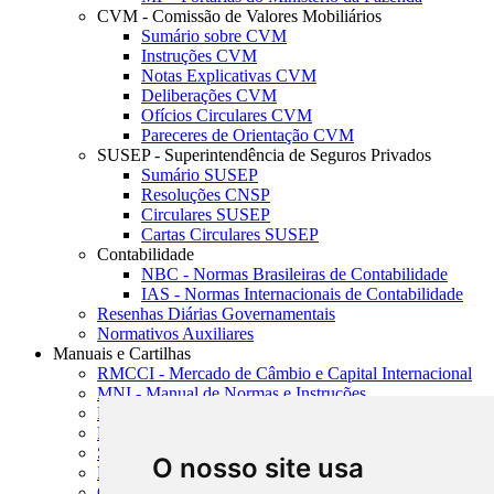
CVM - Comissão de Valores Mobiliários
Sumário sobre CVM
Instruções CVM
Notas Explicativas CVM
Deliberações CVM
Ofícios Circulares CVM
Pareceres de Orientação CVM
SUSEP - Superintendência de Seguros Privados
Sumário SUSEP
Resoluções CNSP
Circulares SUSEP
Cartas Circulares SUSEP
Contabilidade
NBC - Normas Brasileiras de Contabilidade
IAS - Normas Internacionais de Contabilidade
Resenhas Diárias Governamentais
Normativos Auxiliares
Manuais e Cartilhas
RMCCI - Mercado de Câmbio e Capital Internacional
MNI - Manual de Normas e Instruções
MTVM - Manual de Títulos e Valores Mobiliários
MCR - Manual de Crédito Rural
SISORF - Manual de Organização do SFN
O nosso site usa
MASUP - Manual de Supervisão Bancária
CADOC - Catálogo de Documentos