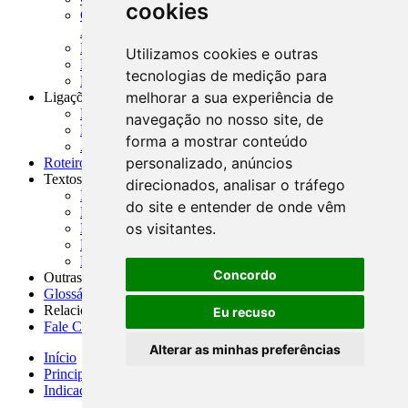
cookies
CNAE-CONCLA - Classificação Nacional de
Atividades Econômicas
PMF - Cartilhas do BCB
Utilizamos cookies e outras
Manuais Auxiliares do BCB e Cosif-e
tecnologias de medição para
Resenhas Diárias Governamentais
melhorar a sua experiência de
Ligações Externas
Links Úteis
navegação no nosso site, de
Presidência da República
forma a mostrar conteúdo
Agências Nacionais Reguladoras
personalizado, anúncios
Roteiros para Estudos
Textos
direcionados, analisar o tráfego
Índice de Textos
do site e entender de onde vêm
Editorial
os visitantes.
Monografias
Na Imprensa
Fórum de Discussão
Concordo
Outras ferramentas
Glossário
Relacionamento
Eu recuso
Fale Conosco
Alterar as minhas preferências
Início
Principais notícias
Indicadores