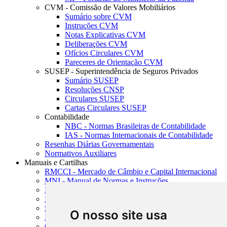
CVM - Comissão de Valores Mobiliários
Sumário sobre CVM
Instruções CVM
Notas Explicativas CVM
Deliberações CVM
Ofícios Circulares CVM
Pareceres de Orientação CVM
SUSEP - Superintendência de Seguros Privados
Sumário SUSEP
Resoluções CNSP
Circulares SUSEP
Cartas Circulares SUSEP
Contabilidade
NBC - Normas Brasileiras de Contabilidade
IAS - Normas Internacionais de Contabilidade
Resenhas Diárias Governamentais
Normativos Auxiliares
Manuais e Cartilhas
RMCCI - Mercado de Câmbio e Capital Internacional
MNI - Manual de Normas e Instruções
MTVM - Manual de Títulos e Valores Mobiliários
MCR - Manual de Crédito Rural
SISORF - Manual de Organização do SFN
O nosso site usa
MASUP - Manual de Supervisão Bancária
CADOC - Catálogo de Documentos