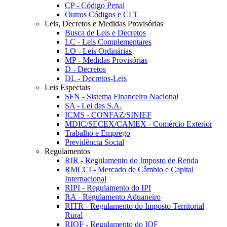
CP - Código Penal
Outros Códigos e CLT
Leis, Decretos e Medidas Provisórias
Busca de Leis e Decretos
LC - Leis Complementares
LO - Leis Ordinárias
MP - Medidas Provisórias
D - Decretos
DL - Decretos-Leis
Leis Especiais
SFN - Sistema Financeiro Nacional
SA - Lei das S.A.
ICMS - CONFAZ/SINIEF
MDIC/SECEX/CAMEX - Comércio Exterior
Trabalho e Emprego
Previdência Social
Regulamentos
RIR - Regulamento do Imposto de Renda
RMCCI - Mercado de Câmbio e Capital
Internacional
RIPI - Regulamento do IPI
RA - Regulamento Aduaneiro
RITR - Regulamento do Imposto Territorial
Rural
RIOF - Regulamento do IOF