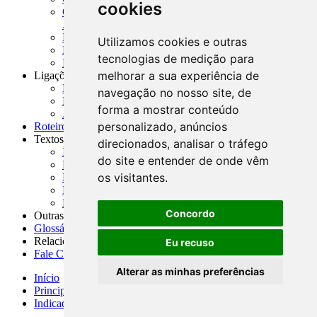
cookies
CNAE-CONCLA - Classificação Nacional de
Atividades Econômicas
PMF - Cartilhas do BCB
Utilizamos cookies e outras
Manuais Auxiliares do BCB e Cosif-e
tecnologias de medição para
Resenhas Diárias Governamentais
melhorar a sua experiência de
Ligações Externas
Links Úteis
navegação no nosso site, de
Presidência da República
forma a mostrar conteúdo
Agências Nacionais Reguladoras
personalizado, anúncios
Roteiros para Estudos
Textos
direcionados, analisar o tráfego
Índice de Textos
do site e entender de onde vêm
Editorial
os visitantes.
Monografias
Na Imprensa
Fórum de Discussão
Concordo
Outras ferramentas
Glossário
Relacionamento
Eu recuso
Fale Conosco
Alterar as minhas preferências
Início
Principais notícias
Indicadores