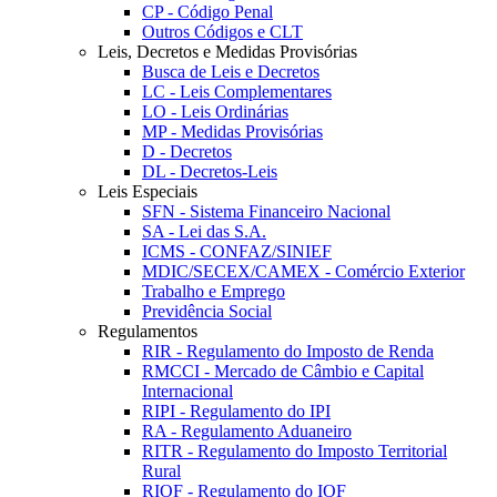
CP - Código Penal
Outros Códigos e CLT
Leis, Decretos e Medidas Provisórias
Busca de Leis e Decretos
LC - Leis Complementares
LO - Leis Ordinárias
MP - Medidas Provisórias
D - Decretos
DL - Decretos-Leis
Leis Especiais
SFN - Sistema Financeiro Nacional
SA - Lei das S.A.
ICMS - CONFAZ/SINIEF
MDIC/SECEX/CAMEX - Comércio Exterior
Trabalho e Emprego
Previdência Social
Regulamentos
RIR - Regulamento do Imposto de Renda
RMCCI - Mercado de Câmbio e Capital
Internacional
RIPI - Regulamento do IPI
RA - Regulamento Aduaneiro
RITR - Regulamento do Imposto Territorial
Rural
RIOF - Regulamento do IOF