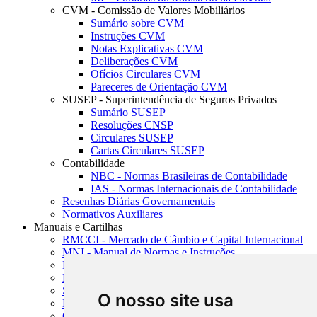
CVM - Comissão de Valores Mobiliários
Sumário sobre CVM
Instruções CVM
Notas Explicativas CVM
Deliberações CVM
Ofícios Circulares CVM
Pareceres de Orientação CVM
SUSEP - Superintendência de Seguros Privados
Sumário SUSEP
Resoluções CNSP
Circulares SUSEP
Cartas Circulares SUSEP
Contabilidade
NBC - Normas Brasileiras de Contabilidade
IAS - Normas Internacionais de Contabilidade
Resenhas Diárias Governamentais
Normativos Auxiliares
Manuais e Cartilhas
RMCCI - Mercado de Câmbio e Capital Internacional
MNI - Manual de Normas e Instruções
MTVM - Manual de Títulos e Valores Mobiliários
MCR - Manual de Crédito Rural
SISORF - Manual de Organização do SFN
O nosso site usa
MASUP - Manual de Supervisão Bancária
CADOC - Catálogo de Documentos