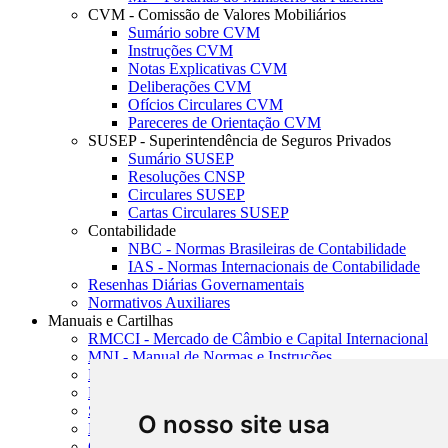
CVM - Comissão de Valores Mobiliários
Sumário sobre CVM
Instruções CVM
Notas Explicativas CVM
Deliberações CVM
Ofícios Circulares CVM
Pareceres de Orientação CVM
SUSEP - Superintendência de Seguros Privados
Sumário SUSEP
Resoluções CNSP
Circulares SUSEP
Cartas Circulares SUSEP
Contabilidade
NBC - Normas Brasileiras de Contabilidade
IAS - Normas Internacionais de Contabilidade
Resenhas Diárias Governamentais
Normativos Auxiliares
Manuais e Cartilhas
RMCCI - Mercado de Câmbio e Capital Internacional
MNI - Manual de Normas e Instruções
MTVM - Manual de Títulos e Valores Mobiliários
MCR - Manual de Crédito Rural
SISORF - Manual de Organização do SFN
O nosso site usa
MASUP - Manual de Supervisão Bancária
CADOC - Catálogo de Documentos