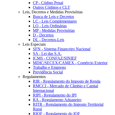
CP - Código Penal
Outros Códigos e CLT
Leis, Decretos e Medidas Provisórias
Busca de Leis e Decretos
LC - Leis Complementares
LO - Leis Ordinárias
MP - Medidas Provisórias
D - Decretos
DL - Decretos-Leis
Leis Especiais
SFN - Sistema Financeiro Nacional
SA - Lei das S.A.
ICMS - CONFAZ/SINIEF
MDIC/SECEX/CAMEX - Comércio Exterior
Trabalho e Emprego
Previdência Social
Regulamentos
RIR - Regulamento do Imposto de Renda
RMCCI - Mercado de Câmbio e Capital
Internacional
RIPI - Regulamento do IPI
RA - Regulamento Aduaneiro
RITR - Regulamento do Imposto Territorial
Rural
RIOF - Regulamento do IOF