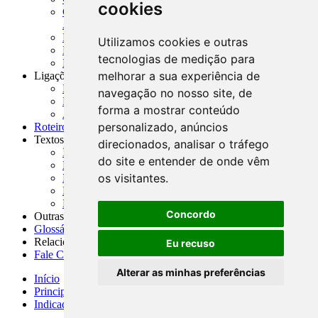
cookies
CNAE-CONCLA - Classificação Nacional de
Atividades Econômicas
PMF - Cartilhas do BCB
Utilizamos cookies e outras
Manuais Auxiliares do BCB e Cosif-e
tecnologias de medição para
Resenhas Diárias Governamentais
melhorar a sua experiência de
Ligações Externas
Links Úteis
navegação no nosso site, de
Presidência da República
forma a mostrar conteúdo
Agências Nacionais Reguladoras
personalizado, anúncios
Roteiros para Estudos
Textos
direcionados, analisar o tráfego
Índice de Textos
do site e entender de onde vêm
Editorial
os visitantes.
Monografias
Na Imprensa
Fórum de Discussão
Concordo
Outras ferramentas
Glossário
Relacionamento
Eu recuso
Fale Conosco
Alterar as minhas preferências
Início
Principais notícias
Indicadores